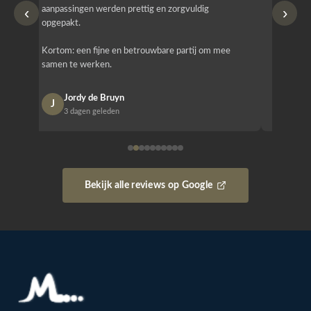
‹
›
aanpassingen werden prettig en zorgvuldig
bestellen
opgepakt.
Het is b
Kortom: een fijne en betrouwbare partij om mee
Design e
samen te werken.
opgeleve
Jordy de Bruyn
Nan
J
N
3 dagen geleden
1 w
Bekijk alle reviews op Google