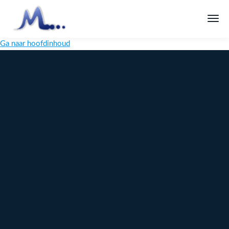
Ga naar hoofdinhoud
Melange
Design
Digitaal
maatwerk
voor jouw
merk
Ontdek
Meer over
maatwerk →
content →