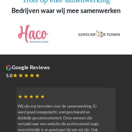
Bedrijven waar wij mee samenwerken
Google Reviews
★★★★★
5.0
★★★★★
★★
r
Wij zijn erg tevreden over de samenwerking. Er
Jacy van
werd goed meegedacht, snel geschakeld en
bedrijf g
duidelijk gecommuniceerd. Onze wensen zijn
heeft hij
vertaald naar een website die professioneel oogt,
know how
overzichtelijk is en goed past bij wie wij zijn. Ook
zijn (den