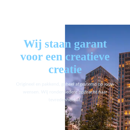
Wij staan garant
voor een creatieve
creatie
Origineel en pakkend, geheel afgestemd op jouw
wensen. Wij ronden iedere opdracht naar
tevredenheid af.