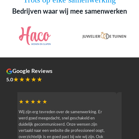
Bedrijven waar wij mee samenwerken
Google Reviews
★★★★★
5.0
★★★★★
★★
r
Wij zijn erg tevreden over de samenwerking. Er
Jacy van
werd goed meegedacht, snel geschakeld en
bedrijf g
duidelijk gecommuniceerd. Onze wensen zijn
heeft hij
vertaald naar een website die professioneel oogt,
know how
overzichtelijk is en goed past bij wie wij zijn. Ook
zijn (den