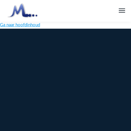
Ga naar hoofdinhoud
Melange
Design
Digitaal
maatwerk
voor jouw
merk
Ontdek
Meer over
maatwerk →
content →