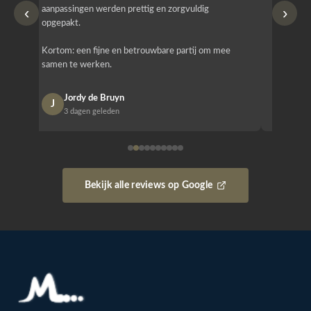
‹
›
aanpassingen werden prettig en zorgvuldig
bestellen
opgepakt.
Het is b
Kortom: een fijne en betrouwbare partij om mee
Design e
samen te werken.
opgeleve
Jordy de Bruyn
Nan
J
N
3 dagen geleden
1 w
Bekijk alle reviews op Google