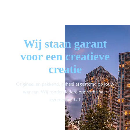
Wij staan garant
voor een creatieve
creatie
Origineel en pakkend, geheel afgestemd op jouw
wensen. Wij ronden iedere opdracht naar
tevredenheid af.