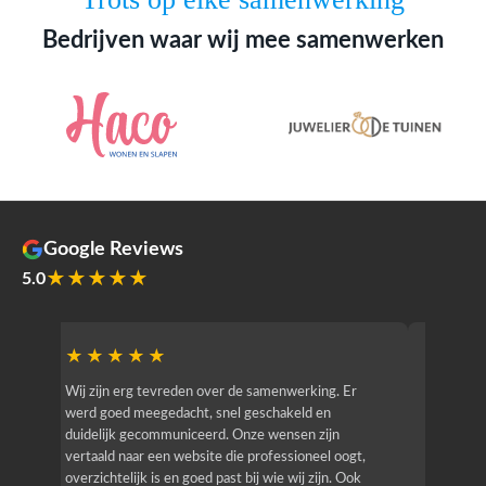
Bedrijven waar wij mee samenwerken
Google Reviews
★★★★★
5.0
★★★★★
★★
r
Wij zijn erg tevreden over de samenwerking. Er
Jacy van
werd goed meegedacht, snel geschakeld en
bedrijf g
duidelijk gecommuniceerd. Onze wensen zijn
heeft hij
vertaald naar een website die professioneel oogt,
know how
overzichtelijk is en goed past bij wie wij zijn. Ook
zijn (den