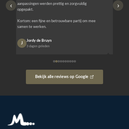
‹
›
aanpassingen werden prettig en zorgvuldig
bestellen
opgepakt.
Het is b
Kortom: een fijne en betrouwbare partij om mee
Design e
samen te werken.
opgeleve
Jordy de Bruyn
Nan
J
N
3 dagen geleden
1 w
Bekijk alle reviews op Google