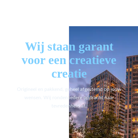
Wij staan garant
voor een creatieve
creatie
Origineel en pakkend, geheel afgestemd op jouw
wensen. Wij ronden iedere opdracht naar
tevredenheid af.