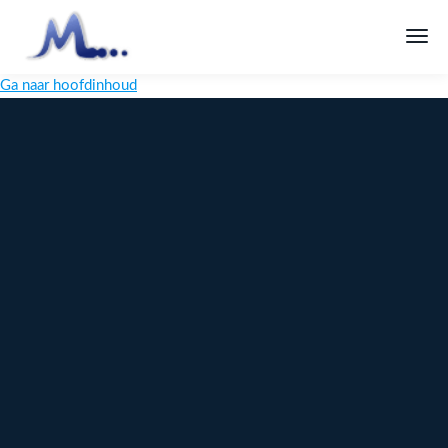
Ga naar hoofdinhoud
Melange
Design
Digitaal
maatwerk
voor jouw
merk
Ontdek
Meer over
maatwerk →
content →