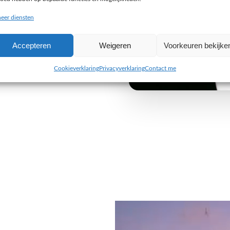
buiten de gebaande paden
eer diensten
e uitdaging aan om iets
Accepteren
Weigeren
Voorkeuren bekijke
 van jouw organisatie. Wij
 alleen visueel indruk maken,
Cookieverklaring
Privacyverklaring
Contact me