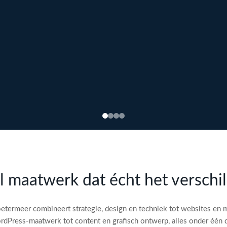
l maatwerk dat écht het verschi
etermeer combineert strategie, design en techniek tot websites en 
dPress-maatwerk tot content en grafisch ontwerp, alles onder één 