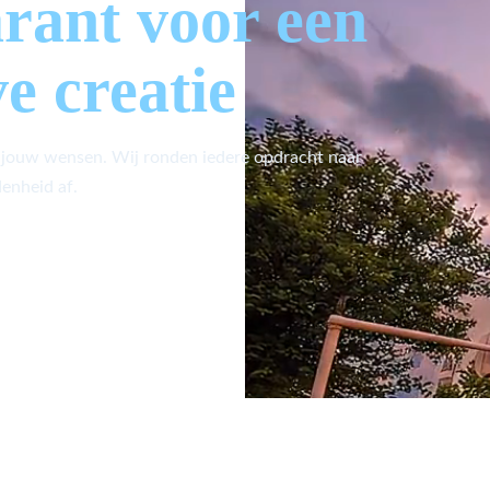
arant voor een
ve creatie
 jouw wensen. Wij ronden iedere opdracht naar
enheid af.