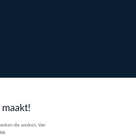
l maakt!
merken die werken. Van
dak.