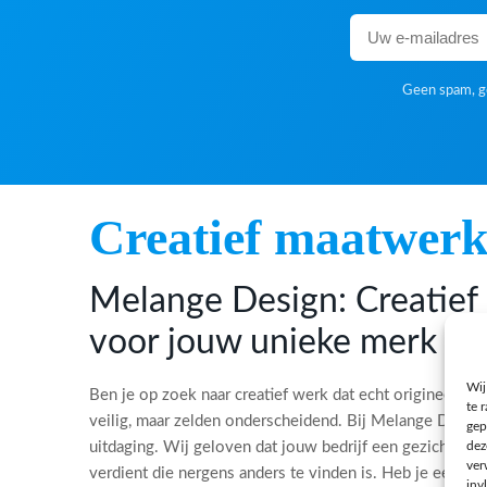
Geen spam, ge
Creatief maatwer
Melange Design: Creatie
voor jouw unieke merk
Wij
Ben je op zoek naar creatief werk dat echt origineel is?
te 
veilig, maar zelden onderscheidend. Bij Melange Desi
gep
dez
uitdaging. Wij geloven dat jouw bedrijf een gezicht, ee
ver
verdient die nergens anders te vinden is. Heb je een bi
inv