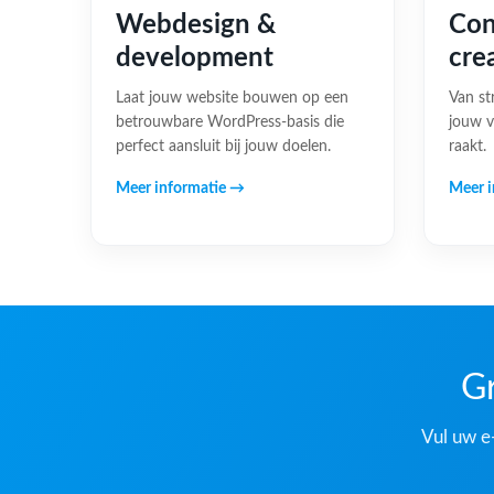
Webdesign &
Con
development
cre
Laat jouw website bouwen op een
Van st
betrouwbare WordPress-basis die
jouw v
perfect aansluit bij jouw doelen.
raakt.
Meer informatie →
Meer i
Gr
Vul uw e