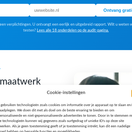
Ontvang grat
en verplichtingen. U ontvangt een eerlijk en uitgebreid rapport. Wilt u weten 
testen?
Lees alle 18 onderdelen op de audit-pagina.
k
f maatwerk
Cookie-instellingen
 gebruiken technologieën zoals cookies om informatie over je apparaat op te slaan en
 Een standaardoplossing is
raadplegen. We doen dit met als doel om de beste ervaring te bieden en om
gn houden we van een
ersonaliseerde en niet-gepersonaliseerde advertenties te tonen. Door in te stemmen 
e technologieën kunnen wij gegevens zoals surfgedrag of unieke ID's op deze site
n verhaal en een techniek
werken. Als je geen toestemming geeft of je toestemming intrekt, kan dit een nadelige
jzondere opdracht, een
loed hebben op bepaalde functies en mogelijkheden.