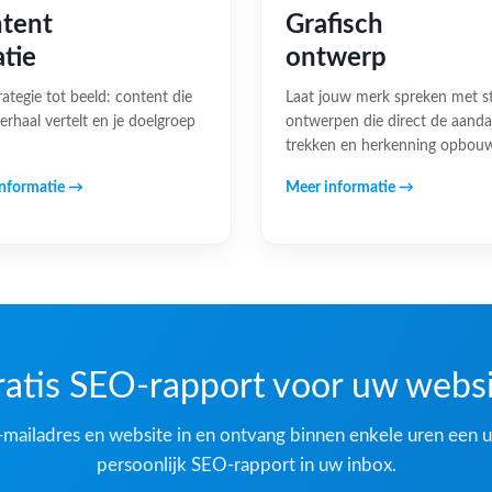
tent
Grafisch
atie
ontwerp
rategie tot beeld: content die
Laat jouw merk spreken met s
erhaal vertelt en je doelgroep
ontwerpen die direct de aand
trekken en herkenning opbou
nformatie →
Meer informatie →
atis SEO-rapport voor uw webs
-mailadres en website in en ontvang binnen enkele uren een u
persoonlijk SEO-rapport in uw inbox.