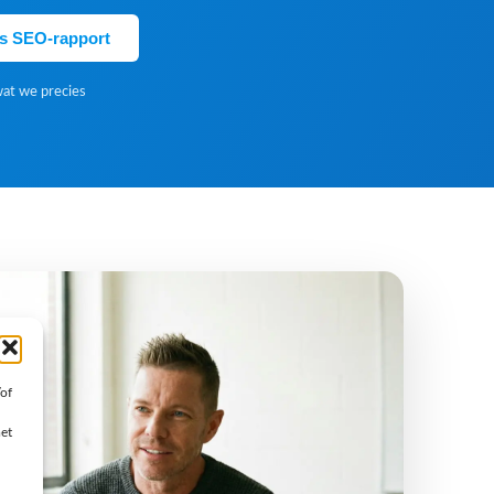
is SEO-rapport
wat we precies
/of
met