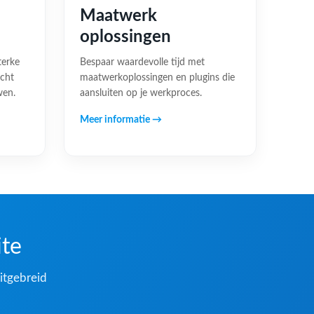
Maatwerk
oplossingen
terke
Bespaar waardevolle tijd met
acht
maatwerkoplossingen en plugins die
wen.
aansluiten op je werkproces.
Meer informatie →
ite
itgebreid