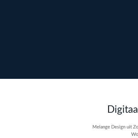
Ontdek maatwerk →
Meer over content →
Bekijk webdesign →
Doe gratis de
SEO-audit
Digitaa
check! →
Melange Design uit Zo
Wor