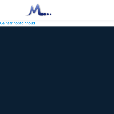
Ga naar hoofdinhoud
Melange
Design
Digitaal
maatwerk
voor jouw
merk