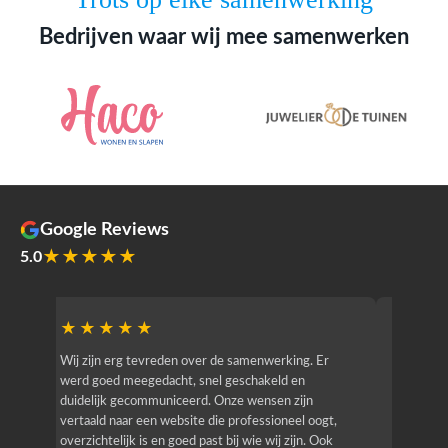
Bedrijven waar wij mee samenwerken
Google Reviews
★★★★★
5.0
★★★★★
★★
r
Wij zijn erg tevreden over de samenwerking. Er
Jacy van
werd goed meegedacht, snel geschakeld en
bedrijf g
duidelijk gecommuniceerd. Onze wensen zijn
heeft hij
vertaald naar een website die professioneel oogt,
know how
overzichtelijk is en goed past bij wie wij zijn. Ook
zijn (den