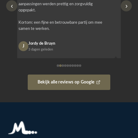
‹
›
aanpassingen werden prettig en zorgvuldig
bestellen
opgepakt.
Het is b
Kortom: een fijne en betrouwbare partij om mee
Design e
samen te werken.
opgeleve
Jordy de Bruyn
Nan
J
N
3 dagen geleden
1 w
Bekijk alle reviews op Google