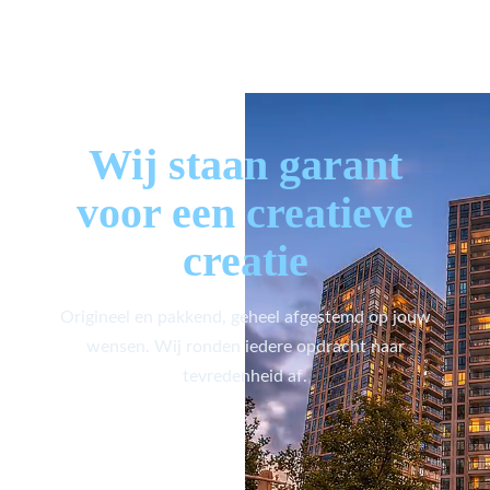
Wij staan garant
voor een creatieve
creatie
Origineel en pakkend, geheel afgestemd op jouw
wensen. Wij ronden iedere opdracht naar
tevredenheid af.