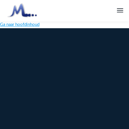
Ga naar hoofdinhoud
Melange
Design
Digitaal
maatwerk
voor jouw
merk
Ontdek
Meer over
maatwerk →
content →