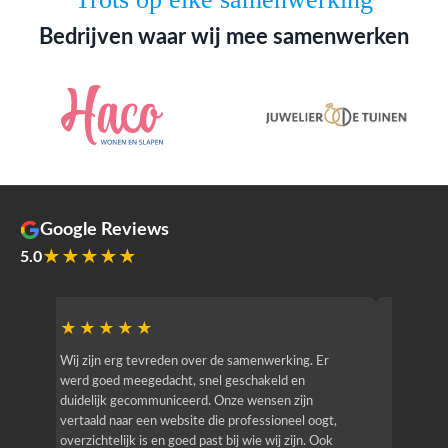
Bedrijven waar wij mee samenwerken
Google Reviews
★★★★★
5.0
★★★★★
★★
r
Wij zijn erg tevreden over de samenwerking. Er
Jacy van
werd goed meegedacht, snel geschakeld en
bedrijf g
duidelijk gecommuniceerd. Onze wensen zijn
heeft hij
vertaald naar een website die professioneel oogt,
know how
overzichtelijk is en goed past bij wie wij zijn. Ook
zijn (den