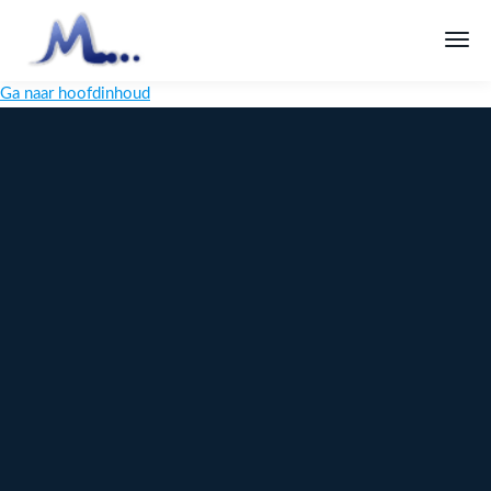
Ga naar hoofdinhoud
Melange
Design
Digitaal
maatwerk
voor jouw
merk
Ontdek
Meer over
maatwerk →
content →