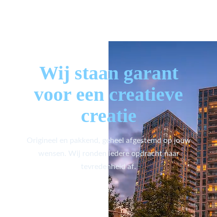
Wij staan garant
voor een creatieve
creatie
Origineel en pakkend, geheel afgestemd op jouw
wensen. Wij ronden iedere opdracht naar
tevredenheid af.