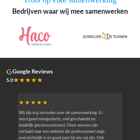
Bedrijven waar wij mee samenwerken
Google Reviews
★★★★★
5.0
★★★★★
★★
r
Wij zijn erg tevreden over de samenwerking. Er
Jacy van
werd goed meegedacht, snel geschakeld en
bedrijf g
duidelijk gecommuniceerd. Onze wensen zijn
heeft hij
vertaald naar een website die professioneel oogt,
know how
overzichtelijk is en goed past bij wie wij zijn. Ook
zijn (den