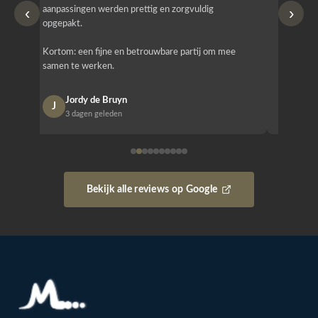
‹
›
aanpassingen werden prettig en zorgvuldig
bestellen
opgepakt.
Het is b
Kortom: een fijne en betrouwbare partij om mee
Design e
samen te werken.
opgeleve
Jordy de Bruyn
Nan
J
N
3 dagen geleden
1 w
Bekijk alle reviews op Google