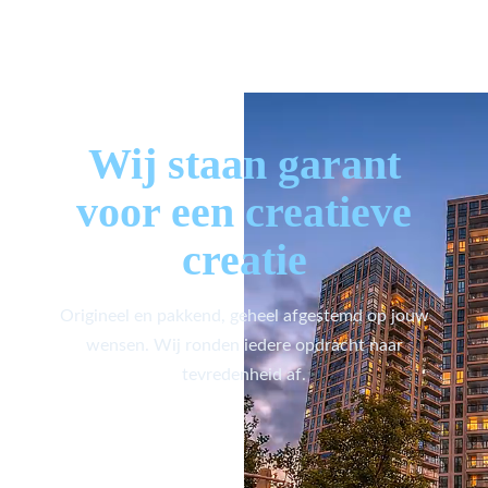
Wij staan garant
voor een creatieve
creatie
Origineel en pakkend, geheel afgestemd op jouw
wensen. Wij ronden iedere opdracht naar
tevredenheid af.