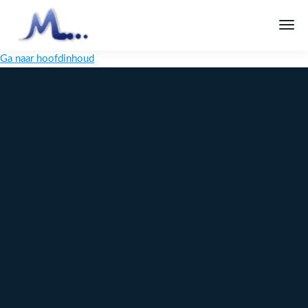
Ga naar hoofdinhoud
Melange
Design
Digitaal
maatwerk
voor jouw
merk
Ontdek
Meer over
maatwerk →
content →