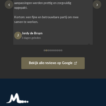
‹
›
aanpassingen werden prettig en zorgvuldig
bestellen
opgepakt.
Het is b
Kortom: een fijne en betrouwbare partij om mee
Design e
samen te werken.
opgeleve
Jordy de Bruyn
Nan
J
N
3 dagen geleden
1 w
Bekijk alle reviews op Google