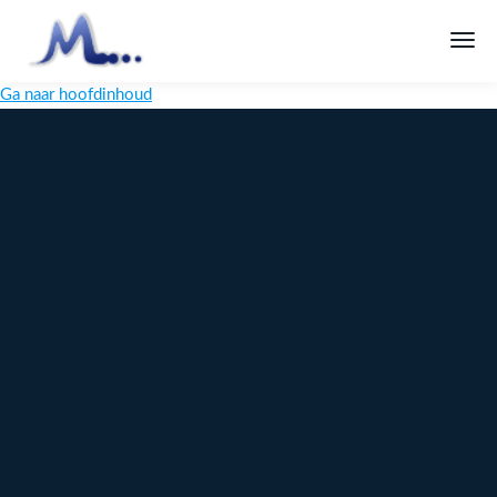
Ga naar hoofdinhoud
Melange
Design
Digitaal
maatwerk
voor jouw
merk
Ontdek
Meer over
maatwerk →
content →