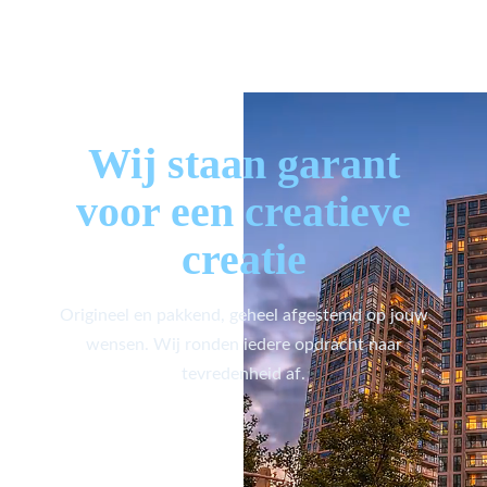
Wij staan garant
voor een creatieve
creatie
Origineel en pakkend, geheel afgestemd op jouw
wensen. Wij ronden iedere opdracht naar
tevredenheid af.