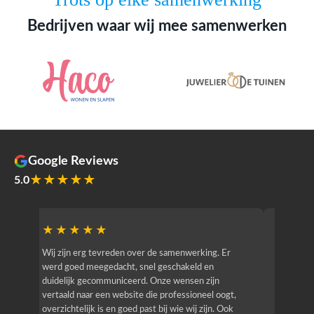
Bedrijven waar wij mee samenwerken
Google Reviews
★★★★★
5.0
★★★★★
★★
r
Wij zijn erg tevreden over de samenwerking. Er
Jacy van
werd goed meegedacht, snel geschakeld en
bedrijf g
duidelijk gecommuniceerd. Onze wensen zijn
heeft hij
vertaald naar een website die professioneel oogt,
know how
overzichtelijk is en goed past bij wie wij zijn. Ook
zijn (den