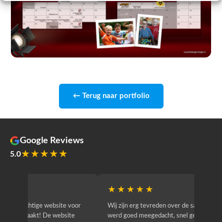
← Terug naar portfolio
Google Reviews
★★★★★
5.0
★★★★★
★★
r
Wij zijn erg tevreden over de samenwerking. Er
Jacy van
werd goed meegedacht, snel geschakeld en
bedrijf g