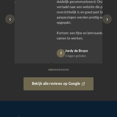
duidelijk gecommuniceerd. Onze wensen zijn
heeft hij
vertaald naar een website die professioneel oogt,
know how
overzichtelijk is en goed past bij wie wij zijn. Ook
zijn (den
‹
›
aanpassingen werden prettig en zorgvuldig
bestellen
opgepakt.
Het is b
Kortom: een fijne en betrouwbare partij om mee
Design e
samen te werken.
opgeleve
Jordy de Bruyn
Nan
J
N
3 dagen geleden
1 w
Bekijk alle reviews op Google