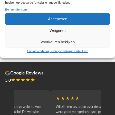
hebben op bepaalde functies en mogelijkheden.
Beheer diensten
Plan je gratis strategiegesprek
Accepteren
45 minuten, kosteloos en vrijblijvend
Weigeren
Voorkeuren bekijken
← Terug naar portfolio
Cookieverklaring
Privacyverklaring
Contact me
Google Reviews
★★★★★
5.0
★★★★★
★★
r
Wij zijn erg tevreden over de samenwerking. Er
Jacy van
werd goed meegedacht, snel geschakeld en
bedrijf g