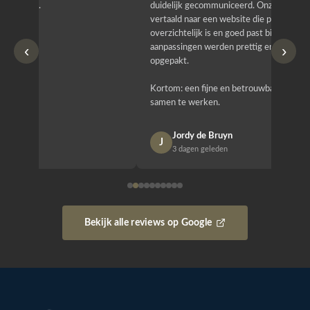
duidelijk gecommuniceerd. Onze wensen zijn
heeft hij
vertaald naar een website die professioneel oogt,
know how
overzichtelijk is en goed past bij wie wij zijn. Ook
zijn (den
‹
›
aanpassingen werden prettig en zorgvuldig
bestellen
opgepakt.
Het is b
Kortom: een fijne en betrouwbare partij om mee
Design e
samen te werken.
opgeleve
Jordy de Bruyn
Nan
J
N
3 dagen geleden
1 w
Bekijk alle reviews op Google