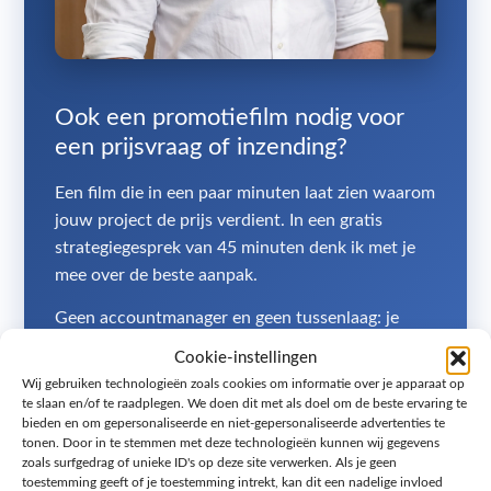
Ook een promotiefilm nodig voor
een prijsvraag of inzending?
Een film die in een paar minuten laat zien waarom
jouw project de prijs verdient. In een gratis
strategiegesprek van 45 minuten denk ik met je
mee over de beste aanpak.
Geen accountmanager en geen tussenlaag: je
spreekt direct met mij, Jacy Toetenel, eigenaar
Cookie-instellingen
van Melange Design uit Zoetermeer. Persoonlijk
Wij gebruiken technologieën zoals cookies om informatie over je apparaat op
advies, snelle reactie en eerlijk over wat wel en
te slaan en/of te raadplegen. We doen dit met als doel om de beste ervaring te
bieden en om gepersonaliseerde en niet-gepersonaliseerde advertenties te
niet de moeite waard is.
tonen. Door in te stemmen met deze technologieën kunnen wij gegevens
zoals surfgedrag of unieke ID's op deze site verwerken. Als je geen
Jacy Toetenel, eigenaar Melange Design, Zoetermeer
toestemming geeft of je toestemming intrekt, kan dit een nadelige invloed