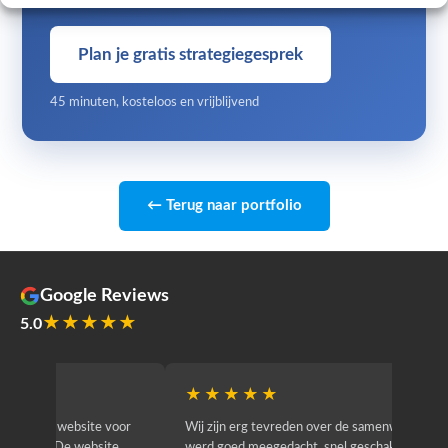
Plan je gratis strategiegesprek
45 minuten, kosteloos en vrijblijvend
← Terug naar portfolio
Google Reviews
★★★★★
5.0
★★★★★
★★
r
Wij zijn erg tevreden over de samenwerking. Er
Jacy van
werd goed meegedacht, snel geschakeld en
bedrijf g