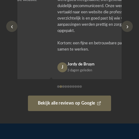
duidelijk gecommuniceerd. Onze wensen zijn
heeft hij
vertaald naar een website die professioneel oogt,
know how
overzichtelijk is en goed past bij wie wij zijn. Ook
zijn (den
‹
›
aanpassingen werden prettig en zorgvuldig
bestellen
opgepakt.
Het is b
Kortom: een fijne en betrouwbare partij om mee
Design e
samen te werken.
opgeleve
Jordy de Bruyn
Nan
J
N
3 dagen geleden
1 w
Bekijk alle reviews op Google