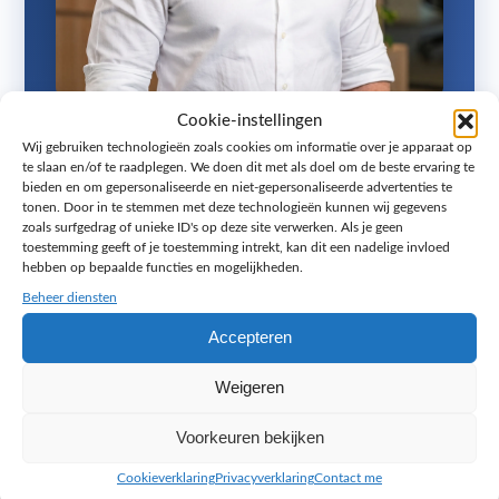
Cookie-instellingen
Wij gebruiken technologieën zoals cookies om informatie over je apparaat op
Ook op zoek naar een creatieve
te slaan en/of te raadplegen. We doen dit met als doel om de beste ervaring te
foto die een verhaal vertelt?
bieden en om gepersonaliseerde en niet-gepersonaliseerde advertenties te
tonen. Door in te stemmen met deze technologieën kunnen wij gegevens
zoals surfgedrag of unieke ID's op deze site verwerken. Als je geen
Voor aan de muur, op je website of in een
toestemming geeft of je toestemming intrekt, kan dit een nadelige invloed
presentatie. In een gratis strategiegesprek van 45
hebben op bepaalde functies en mogelijkheden.
minuten denk ik met je mee over de beste aanpak.
Beheer diensten
Geen accountmanager en geen tussenlaag: je
Accepteren
spreekt direct met mij, Jacy Toetenel, eigenaar
Weigeren
van Melange Design uit Zoetermeer. Persoonlijk
advies, snelle reactie en eerlijk over wat wel en
Voorkeuren bekijken
niet de moeite waard is.
Cookieverklaring
Privacyverklaring
Contact me
Jacy Toetenel, eigenaar Melange Design, Zoetermeer