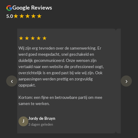
Google Reviews
★★★★★
5.0
★★★★★
★★
r
Wij zijn erg tevreden over de samenwerking. Er
Jacy van
werd goed meegedacht, snel geschakeld en
bedrijf g
duidelijk gecommuniceerd. Onze wensen zijn
heeft hij
vertaald naar een website die professioneel oogt,
know how
overzichtelijk is en goed past bij wie wij zijn. Ook
zijn (den
‹
›
aanpassingen werden prettig en zorgvuldig
bestellen
opgepakt.
Het is b
Kortom: een fijne en betrouwbare partij om mee
Design e
samen te werken.
opgeleve
Jordy de Bruyn
Nan
J
N
3 dagen geleden
1 w