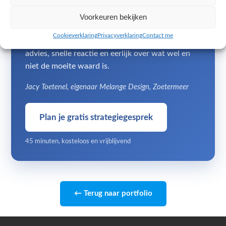
Geen accountmanager en geen tussenlaag: je
Voorkeuren bekijken
spreekt direct met mij, Jacy Toetenel, eigenaar
Cookieverklaring
Privacyverklaring
Contact me
van Melange Design uit Zoetermeer. Persoonlijk
advies, snelle reactie en eerlijk over wat wel en
niet de moeite waard is.
Jacy Toetenel, eigenaar Melange Design, Zoetermeer
Plan je gratis strategiegesprek
45 minuten, kosteloos en vrijblijvend
← Terug naar portfolio