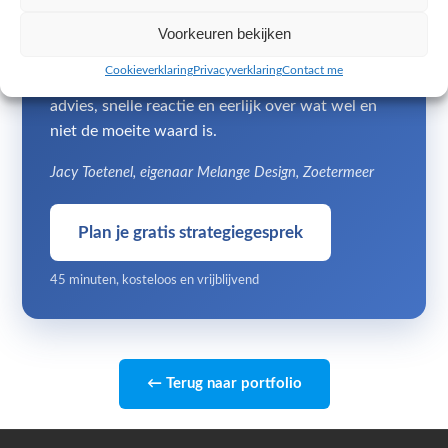
Geen accountmanager en geen tussenlaag: je
Voorkeuren bekijken
spreekt direct met mij, Jacy Toetenel, eigenaar
Cookieverklaring
Privacyverklaring
Contact me
van Melange Design uit Zoetermeer. Persoonlijk
advies, snelle reactie en eerlijk over wat wel en
niet de moeite waard is.
Jacy Toetenel, eigenaar Melange Design, Zoetermeer
Plan je gratis strategiegesprek
45 minuten, kosteloos en vrijblijvend
← Terug naar portfolio