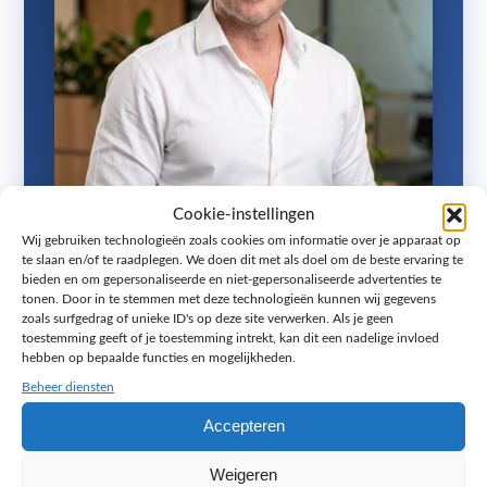
Cookie-instellingen
Wij gebruiken technologieën zoals cookies om informatie over je apparaat op
te slaan en/of te raadplegen. We doen dit met als doel om de beste ervaring te
bieden en om gepersonaliseerde en niet-gepersonaliseerde advertenties te
Ook op zoek naar een folder met
tonen. Door in te stemmen met deze technologieën kunnen wij gegevens
zoals surfgedrag of unieke ID's op deze site verwerken. Als je geen
verspreiding in jouw regio?
toestemming geeft of je toestemming intrekt, kan dit een nadelige invloed
hebben op bepaalde functies en mogelijkheden.
Van ontwerp tot verspreiding: een totaalpakket
Beheer diensten
zodat jouw boodschap bij de juiste mensen
terechtkomt. In een gratis strategiegesprek van
Accepteren
45 minuten denk ik met je mee over de beste
Weigeren
aanpak.