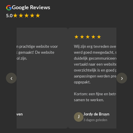
Google Reviews
★★★★★
5.0
★★★★★
★★
r
Wij zijn erg tevreden over de samenwerking. Er
Jacy van
werd goed meegedacht, snel geschakeld en
bedrijf g
duidelijk gecommuniceerd. Onze wensen zijn
heeft hij
vertaald naar een website die professioneel oogt,
know how
overzichtelijk is en goed past bij wie wij zijn. Ook
zijn (den
‹
›
aanpassingen werden prettig en zorgvuldig
bestellen
opgepakt.
Het is b
Kortom: een fijne en betrouwbare partij om mee
Design e
samen te werken.
opgeleve
Jordy de Bruyn
Nan
J
N
3 dagen geleden
1 w