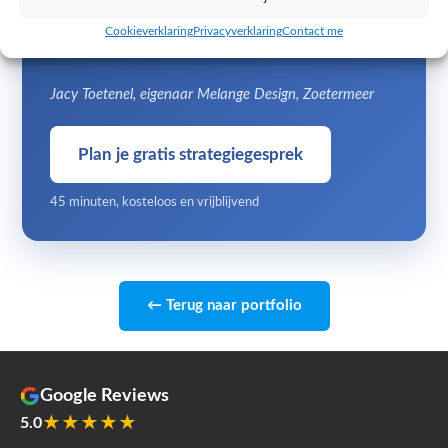
van Melange Design uit Zoetermeer. Persoonlijk
advies, snelle reactie en eerlijk over wat wel en
Cookieverklaring
Privacyverklaring
Contact me
niet de moeite waard is.
Jacy Toetenel, eigenaar Melange Design, Zoetermeer
Plan je gratis strategiegesprek
45 minuten, kosteloos en vrijblijvend
← Terug naar portfolio
Google Reviews
★★★★★
5.0