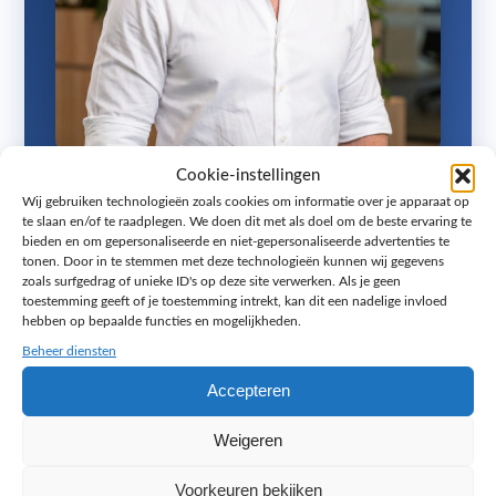
Cookie-instellingen
Wij gebruiken technologieën zoals cookies om informatie over je apparaat op
Op zoek naar een video die het
te slaan en/of te raadplegen. We doen dit met als doel om de beste ervaring te
gevoel van jouw organisatie precies
bieden en om gepersonaliseerde en niet-gepersonaliseerde advertenties te
tonen. Door in te stemmen met deze technologieën kunnen wij gegevens
raakt?
zoals surfgedrag of unieke ID's op deze site verwerken. Als je geen
toestemming geeft of je toestemming intrekt, kan dit een nadelige invloed
Van bedrijfsfilm tot software-promo, ik denk met
hebben op bepaalde functies en mogelijkheden.
je mee over beeld, geluid en montage. In een
Beheer diensten
gratis strategiegesprek van 45 minuten bespreken
Accepteren
we de mogelijkheden.
Weigeren
Geen accountmanager en geen tussenlaag: je
spreekt direct met mij, Jacy Toetenel, eigenaar
Voorkeuren bekijken