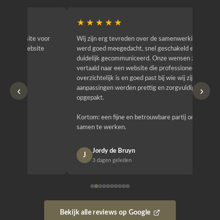
★★★★★
★★
r
Wij zijn erg tevreden over de samenwerking. Er
Jacy van
werd goed meegedacht, snel geschakeld en
bedrijf g
duidelijk gecommuniceerd. Onze wensen zijn
heeft hij
vertaald naar een website die professioneel oogt,
know how
overzichtelijk is en goed past bij wie wij zijn. Ook
zijn (den
‹
›
aanpassingen werden prettig en zorgvuldig
bestellen
opgepakt.
Het is b
Kortom: een fijne en betrouwbare partij om mee
Design e
samen te werken.
opgeleve
Jordy de Bruyn
Nan
J
N
3 dagen geleden
1 w
Bekijk alle reviews op Google