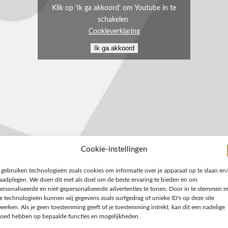
Klik op 'Ik ga akkoord' om Youtube in te
schakelen
Cookieverklaring
Ik ga akkoord
Cookie-instellingen
 gebruiken technologieën zoals cookies om informatie over je apparaat op te slaan en
raadplegen. We doen dit met als doel om de beste ervaring te bieden en om
ersonaliseerde en niet-gepersonaliseerde advertenties te tonen. Door in te stemmen 
e technologieën kunnen wij gegevens zoals surfgedrag of unieke ID's op deze site
werken. Als je geen toestemming geeft of je toestemming intrekt, kan dit een nadelige
n, een gemeente die software wil uitleggen, of een bedrijf dat een mij
loed hebben op bepaalde functies en mogelijkheden.
 pakken.