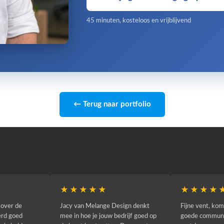
45 minuten, kosteloos en vrijblijvend
← Terug naar portfolio
★
★★★★★
★★
um De Entree
Wij zijn Juwelier De Tuinen en
Voor de h
iddels al ruim 10
hebben onlangs onze website
website 