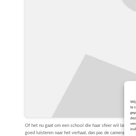
Wij
te 
gep
dez
ver
Of het nu gaat om een school die haar sfeer wil laten zie
inv
goed luisteren naar het verhaal, dan pas de camera erbij