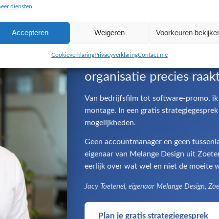
eer diensten
Accepteren
Weigeren
Voorkeuren bekijke
Cookieverklaring
Privacyverklaring
Contact me
Op zoek naar een video
organisatie precies raak
Van bedrijfsfilm tot software-promo, ik
montage. In een gratis strategiegespr
mogelijkheden.
Geen accountmanager en geen tussenlaag
eigenaar van Melange Design uit Zoeterm
eerlijk over wat wel en niet de moeite w
Jacy Toetenel, eigenaar Melange Design, Zo
Plan je gratis strategiegesprek