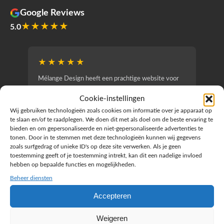
Google Reviews
★★★★★
5.0
★★★★★
★
Mélange Design heeft een prachtige website voor
Wij zi
basisschool De Elzenhoek gemaakt! De website
werd g
Cookie-instellingen
straalt uit wie wij als school zijn.
duidel
vertaa
Wij gebruiken technologieën zoals cookies om informatie over je apparaat op
overzic
te slaan en/of te raadplegen. We doen dit met als doel om de beste ervaring te
‹
›
bieden en om gepersonaliseerde en niet-gepersonaliseerde advertenties te
aanpas
tonen. Door in te stemmen met deze technologieën kunnen wij gegevens
opgep
zoals surfgedrag of unieke ID's op deze site verwerken. Als je geen
toestemming geeft of je toestemming intrekt, kan dit een nadelige invloed
Kortom
hebben op bepaalde functies en mogelijkheden.
samen
Beheer diensten
Saskia van der Hoeven
Accepteren
S
J
gisteren
Weigeren