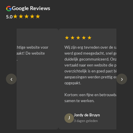
Google Reviews
★★★★★
5.0
★★★★★
★★
r
Wij zijn erg tevreden over de samenwerking. Er
Jacy van
werd goed meegedacht, snel geschakeld en
bedrijf g
duidelijk gecommuniceerd. Onze wensen zijn
heeft hij
vertaald naar een website die professioneel oogt,
know how
overzichtelijk is en goed past bij wie wij zijn. Ook
zijn (den
‹
›
aanpassingen werden prettig en zorgvuldig
bestellen
opgepakt.
Het is b
Kortom: een fijne en betrouwbare partij om mee
Design e
samen te werken.
opgeleve
Jordy de Bruyn
Nan
J
N
3 dagen geleden
1 w