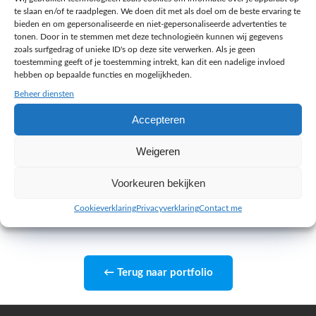
te slaan en/of te raadplegen. We doen dit met als doel om de beste ervaring te
Geen accountmanager en geen tussenlaag: je
bieden en om gepersonaliseerde en niet-gepersonaliseerde advertenties te
tonen. Door in te stemmen met deze technologieën kunnen wij gegevens
spreekt direct met mij, Jacy Toetenel, eigenaar
zoals surfgedrag of unieke ID's op deze site verwerken. Als je geen
van Melange Design uit Zoetermeer. Persoonlijk
toestemming geeft of je toestemming intrekt, kan dit een nadelige invloed
hebben op bepaalde functies en mogelijkheden.
advies, snelle reactie en eerlijk over wat wel en
niet de moeite waard is.
Beheer diensten
Accepteren
Jacy Toetenel, eigenaar Melange Design, Zoetermeer
Weigeren
Plan je gratis strategiegesprek
Voorkeuren bekijken
45 minuten, kosteloos en vrijblijvend
Cookieverklaring
Privacyverklaring
Contact me
← Terug naar portfolio