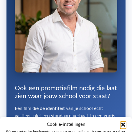
Ook een promotiefilm nodig die laat
zien waar jouw school voor staat?
Een film die de identiteit van je school echt
vastlegt, niet een standaard verhaal. In een gratis
strategiegesprek van 45 minuten denk ik met je
Cookie-instellingen
mee over de beste aanpak.
Wij gebruiken technologieën zoals cookies om informatie over je apparaat op