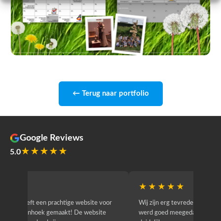
← Terug naar portfolio
Google Reviews
★★★★★
5.0
★★★★★
★★
r
Wij zijn erg tevreden over de samenwerking. Er
Jacy van
werd goed meegedacht, snel geschakeld en
bedrijf g