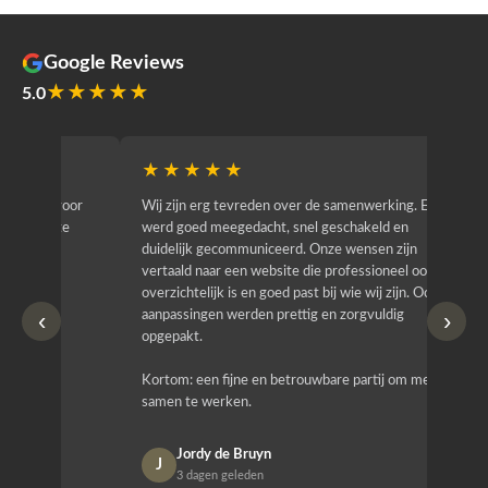
Google Reviews
★★★★★
5.0
★★★★★
★★
r
Wij zijn erg tevreden over de samenwerking. Er
Jacy van
werd goed meegedacht, snel geschakeld en
bedrijf g
duidelijk gecommuniceerd. Onze wensen zijn
heeft hij
vertaald naar een website die professioneel oogt,
know how
overzichtelijk is en goed past bij wie wij zijn. Ook
zijn (den
‹
›
aanpassingen werden prettig en zorgvuldig
bestellen
opgepakt.
Het is b
Kortom: een fijne en betrouwbare partij om mee
Design e
samen te werken.
opgeleve
Jordy de Bruyn
Nan
J
N
3 dagen geleden
1 w