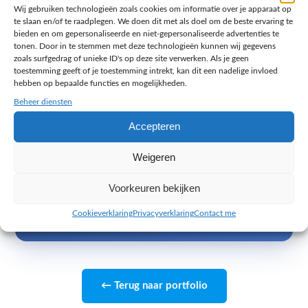
Wij gebruiken technologieën zoals cookies om informatie over je apparaat op
minuten denk ik met je mee over de beste aanpak.
te slaan en/of te raadplegen. We doen dit met als doel om de beste ervaring te
bieden en om gepersonaliseerde en niet-gepersonaliseerde advertenties te
Geen accountmanager en geen tussenlaag: je
tonen. Door in te stemmen met deze technologieën kunnen wij gegevens
zoals surfgedrag of unieke ID's op deze site verwerken. Als je geen
spreekt direct met mij, Jacy Toetenel, eigenaar
toestemming geeft of je toestemming intrekt, kan dit een nadelige invloed
van Melange Design uit Zoetermeer. Persoonlijk
hebben op bepaalde functies en mogelijkheden.
advies, snelle reactie en eerlijk over wat wel en
Beheer diensten
niet de moeite waard is.
Accepteren
Jacy Toetenel, eigenaar Melange Design, Zoetermeer
Weigeren
Plan je gratis strategiegesprek
Voorkeuren bekijken
Cookieverklaring
Privacyverklaring
Contact me
45 minuten, kosteloos en vrijblijvend
← Terug naar portfolio