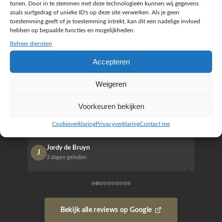
tonen. Door in te stemmen met deze technologieën kunnen wij gegevens
zoals surfgedrag of unieke ID's op deze site verwerken. Als je geen
★★★★★
★★
toestemming geeft of je toestemming intrekt, kan dit een nadelige invloed
hebben op bepaalde functies en mogelijkheden.
r
Wij zijn erg tevreden over de samenwerking. Er
Jacy van
Beheer diensten
werd goed meegedacht, snel geschakeld en
bedrijf g
duidelijk gecommuniceerd. Onze wensen zijn
heeft hij
Accepteren
vertaald naar een website die professioneel oogt,
know how
overzichtelijk is en goed past bij wie wij zijn. Ook
zijn (den
Weigeren
‹
›
aanpassingen werden prettig en zorgvuldig
bestellen
opgepakt.
Het is b
Voorkeuren bekijken
Kortom: een fijne en betrouwbare partij om mee
Design e
Cookieverklaring
Privacyverklaring
Contact me
samen te werken.
opgeleve
Jordy de Bruyn
Nan
J
N
3 dagen geleden
1 w
Bekijk alle reviews op Google