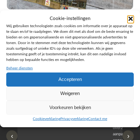
Cookie-instellingen
Wij gebruiken technologieën zoals cookies om informatie over je apparaat op
te slaan en/of te raadplegen. We doen dit met als doel om de beste ervaring te
← Terug naar portfolio
bieden en om gepersonaliseerde en niet-gepersonaliseerde advertenties te
tonen. Door in te stemmen met deze technologieën kunnen wij gegevens
zoals surfgedrag of unieke ID's op deze site verwerken. Als je geen
toestemming geeft of je toestemming intrekt, kan dit een nadelige invloed
hebben op bepaalde functies en mogelijkheden.
Google Reviews
Beheer diensten
★★★★★
5.0
Accepteren
★★★★★
★★
Weigeren
r
Wij zijn erg tevreden over de samenwerking. Er
Jacy van
Voorkeuren bekijken
werd goed meegedacht, snel geschakeld en
bedrijf g
duidelijk gecommuniceerd. Onze wensen zijn
heeft hij
Cookieverklaring
Privacyverklaring
Contact me
vertaald naar een website die professioneel oogt,
know how
overzichtelijk is en goed past bij wie wij zijn. Ook
zijn (den
‹
›
aanpassingen werden prettig en zorgvuldig
bestellen