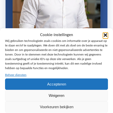
Cookie-instellingen
Wij gebruiken technologieën zoals cookies om informatie over je apparaat op
Ook op zoek naar een website in je
te slaan en/of te raadplegen. We doen dit met als doel om de beste ervaring te
bieden en om gepersonaliseerde en niet-gepersonaliseerde advertenties te
eigen huisstijl?
tonen. Door in te stemmen met deze technologieën kunnen wij gegevens
zoals surfgedrag of unieke ID's op deze site verwerken. Als je geen
Zonder rompslomp en lastige codes, met de
toestemming geeft of je toestemming intrekt, kan dit een nadelige invloed
hebben op bepaalde functies en mogelijkheden.
elementen die jij belangrijk vindt. In een gratis
strategiegesprek van 45 minuten denk ik met je
Beheer diensten
mee over de beste aanpak.
Accepteren
Geen accountmanager en geen tussenlaag: je
Weigeren
spreekt direct met mij, Jacy Toetenel, eigenaar
van Melange Design uit Zoetermeer. Persoonlijk
Voorkeuren bekijken
advies, snelle reactie en eerlijk over wat wel en