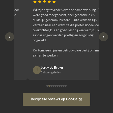
★★★★★
★★
r
Wij zijn erg tevreden over de samenwerking. Er
Jacy van
werd goed meegedacht, snel geschakeld en
bedrijf g
duidelijk gecommuniceerd. Onze wensen zijn
heeft hij
vertaald naar een website die professioneel oogt,
know how
overzichtelijk is en goed past bij wie wij zijn. Ook
zijn (den
‹
›
aanpassingen werden prettig en zorgvuldig
bestellen
opgepakt.
Het is b
Kortom: een fijne en betrouwbare partij om mee
Design e
samen te werken.
opgeleve
Jordy de Bruyn
Nan
J
N
3 dagen geleden
1 w
Bekijk alle reviews op Google