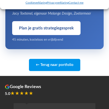
Cookieverklaring
Privacyverklaring
Contact me
niet de moeite waard is.
Jacy Toetenel, eigenaar Melange Design, Zoetermeer
Plan je gratis strategiegesprek
45 minuten, kosteloos en vrijblijvend
← Terug naar portfolio
Google Reviews
★★★★★
5.0