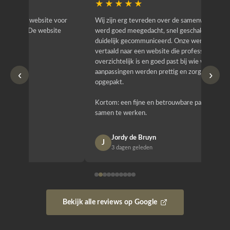
★★★★★
★★
r
Wij zijn erg tevreden over de samenwerking. Er
Jacy van
werd goed meegedacht, snel geschakeld en
bedrijf g
duidelijk gecommuniceerd. Onze wensen zijn
heeft hij
vertaald naar een website die professioneel oogt,
know how
overzichtelijk is en goed past bij wie wij zijn. Ook
zijn (den
‹
›
aanpassingen werden prettig en zorgvuldig
bestellen
opgepakt.
Het is b
Kortom: een fijne en betrouwbare partij om mee
Design e
samen te werken.
opgeleve
Jordy de Bruyn
Nan
J
N
3 dagen geleden
1 w
Bekijk alle reviews op Google