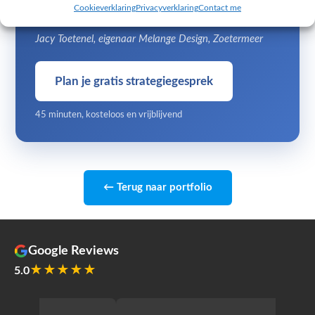
Cookieverklaring
Privacyverklaring
Contact me
niet de moeite waard is.
Jacy Toetenel, eigenaar Melange Design, Zoetermeer
Plan je gratis strategiegesprek
45 minuten, kosteloos en vrijblijvend
← Terug naar portfolio
Google Reviews
★★★★★
5.0