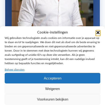
Cookie-instellingen
Wij gebruiken technologieën zoals cookies om informatie over je apparaat op
Ook op zoek naar een website in je
te slaan en/of te raadplegen. We doen dit met als doel om de beste ervaring te
bieden en om gepersonaliseerde en niet-gepersonaliseerde advertenties te
eigen huisstijl?
tonen. Door in te stemmen met deze technologieën kunnen wij gegevens
zoals surfgedrag of unieke ID's op deze site verwerken. Als je geen
Zonder rompslomp en lastige codes, met de
toestemming geeft of je toestemming intrekt, kan dit een nadelige invloed
hebben op bepaalde functies en mogelijkheden.
elementen die jij belangrijk vindt. In een gratis
strategiegesprek van 45 minuten denk ik met je
Beheer diensten
mee over de beste aanpak.
Accepteren
Geen accountmanager en geen tussenlaag: je
Weigeren
spreekt direct met mij, Jacy Toetenel, eigenaar
van Melange Design uit Zoetermeer. Persoonlijk
Voorkeuren bekijken
advies, snelle reactie en eerlijk over wat wel en