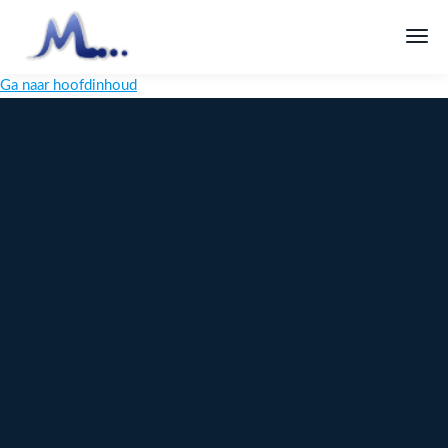
Ga naar hoofdinhoud
Melange
Design
Digitaal
maatwerk
voor jouw
merk
Ontdek
Meer over
maatwerk →
content →