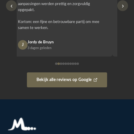
‹
›
aanpassingen werden prettig en zorgvuldig
bestellen
opgepakt.
Het is b
Kortom: een fijne en betrouwbare partij om mee
Design e
samen te werken.
opgeleve
Jordy de Bruyn
Nan
J
N
3 dagen geleden
1 w
Bekijk alle reviews op Google