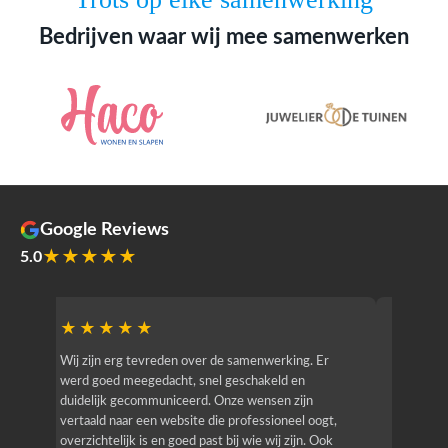
Bedrijven waar wij mee samenwerken
Google Reviews
★★★★★
5.0
★★★★★
★★
r
Wij zijn erg tevreden over de samenwerking. Er
Jacy van
werd goed meegedacht, snel geschakeld en
bedrijf g
duidelijk gecommuniceerd. Onze wensen zijn
heeft hij
vertaald naar een website die professioneel oogt,
know how
overzichtelijk is en goed past bij wie wij zijn. Ook
zijn (den