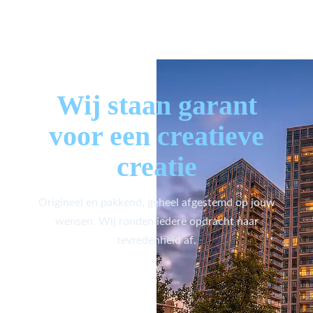
Wij staan garant
voor een creatieve
creatie
Origineel en pakkend, geheel afgestemd op jouw
wensen. Wij ronden iedere opdracht naar
tevredenheid af.