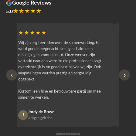
Google Reviews
★★★★★
5.0
★★★★★
★★
r
Wij zijn erg tevreden over de samenwerking. Er
Jacy van
werd goed meegedacht, snel geschakeld en
bedrijf g
duidelijk gecommuniceerd. Onze wensen zijn
heeft hij
vertaald naar een website die professioneel oogt,
know how
overzichtelijk is en goed past bij wie wij zijn. Ook
zijn (den
‹
›
aanpassingen werden prettig en zorgvuldig
bestellen
opgepakt.
Het is b
Kortom: een fijne en betrouwbare partij om mee
Design e
samen te werken.
opgeleve
Jordy de Bruyn
Nan
J
N
3 dagen geleden
1 w