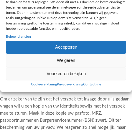
te slaan en/of te raadplegen. We doen dit met als doel om de beste ervaring te
bieden en om gepersonaliseerde en niet-gepersonaliseerde advertenties te
Gegevens inzien, aanpassen of
tonen. Door in te stemmen met deze technologieën kunnen wij gegevens
verwijderen
zoals surfgedrag of unieke ID's op deze site verwerken. Als je geen
toestemming geeft of je toestemming intrekt, kan dit een nadelige invloed
hebben op bepaalde functies en mogelijkheden.
U heeft het recht om uw persoonsgegevens in te zien, te corrigeren
Beheer diensten
of te verwijderen. Daarnaast heeft u het recht om uw eventuele
Accepteren
toestemming voor de gegevensverwerking in te trekken of bezwaar
te maken tegen de verwerking van uw persoonsgegevens. U heeft
Weigeren
ook het recht op gegevensoverdraagbaarheid.
Voorkeuren bekijken
U kunt een verzoek tot inzage, correctie, verwijdering of
gegevensoverdracht van uw persoonsgegevens sturen naar
Cookieverklaring
Privacyverklaring
Contact me
info@melange-design.nl
.
Om er zeker van te zijn dat het verzoek tot inzage door u is gedaan,
vragen wij u een kopie van uw identiteitsbewijs met het verzoek
mee te sturen. Maak in deze kopie uw pasfoto, MRZ,
paspoortnummer en Burgerservicenummer (BSN) zwart. Dit ter
bescherming van uw privacy. We reageren zo snel mogelijk, maar