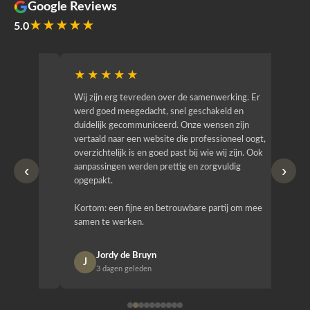
Google Reviews
★★★★★
5.0
★★★★★
★★
r
Wij zijn erg tevreden over de samenwerking. Er
Jacy van
werd goed meegedacht, snel geschakeld en
bedrijf g
duidelijk gecommuniceerd. Onze wensen zijn
heeft hij
vertaald naar een website die professioneel oogt,
know how
overzichtelijk is en goed past bij wie wij zijn. Ook
zijn (den
‹
›
aanpassingen werden prettig en zorgvuldig
bestellen
opgepakt.
Het is b
Kortom: een fijne en betrouwbare partij om mee
Design e
samen te werken.
opgeleve
Jordy de Bruyn
Nan
J
N
3 dagen geleden
1 w