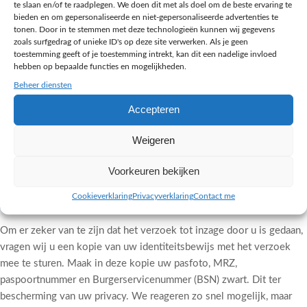
te slaan en/of te raadplegen. We doen dit met als doel om de beste ervaring te
bieden en om gepersonaliseerde en niet-gepersonaliseerde advertenties te
Gegevens inzien, aanpassen of
tonen. Door in te stemmen met deze technologieën kunnen wij gegevens
verwijderen
zoals surfgedrag of unieke ID's op deze site verwerken. Als je geen
toestemming geeft of je toestemming intrekt, kan dit een nadelige invloed
hebben op bepaalde functies en mogelijkheden.
U heeft het recht om uw persoonsgegevens in te zien, te corrigeren
Beheer diensten
of te verwijderen. Daarnaast heeft u het recht om uw eventuele
Accepteren
toestemming voor de gegevensverwerking in te trekken of bezwaar
te maken tegen de verwerking van uw persoonsgegevens. U heeft
Weigeren
ook het recht op gegevensoverdraagbaarheid.
Voorkeuren bekijken
U kunt een verzoek tot inzage, correctie, verwijdering of
gegevensoverdracht van uw persoonsgegevens sturen naar
Cookieverklaring
Privacyverklaring
Contact me
info@melange-design.nl
.
Om er zeker van te zijn dat het verzoek tot inzage door u is gedaan,
vragen wij u een kopie van uw identiteitsbewijs met het verzoek
mee te sturen. Maak in deze kopie uw pasfoto, MRZ,
paspoortnummer en Burgerservicenummer (BSN) zwart. Dit ter
bescherming van uw privacy. We reageren zo snel mogelijk, maar