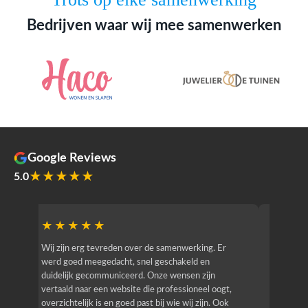
Bedrijven waar wij mee samenwerken
Google Reviews
★★★★★
5.0
★★★★★
★★
r
Wij zijn erg tevreden over de samenwerking. Er
Jacy van
werd goed meegedacht, snel geschakeld en
bedrijf g
duidelijk gecommuniceerd. Onze wensen zijn
heeft hij
vertaald naar een website die professioneel oogt,
know how
overzichtelijk is en goed past bij wie wij zijn. Ook
zijn (den