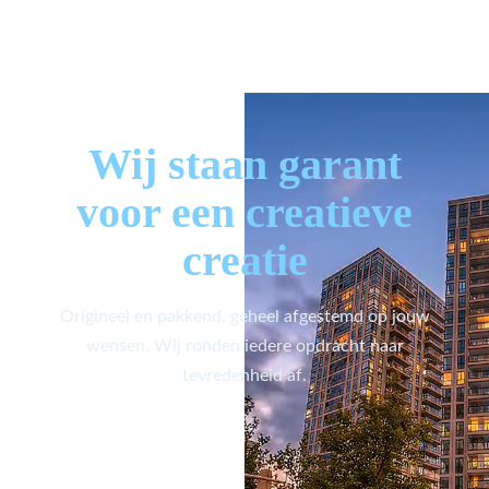
Wij staan garant
voor een creatieve
creatie
Origineel en pakkend, geheel afgestemd op jouw
wensen. Wij ronden iedere opdracht naar
tevredenheid af.