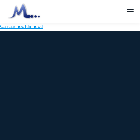
Ga naar hoofdinhoud
Melange
Design
Digitaal
maatwerk
voor jouw
merk
Ontdek
Meer over
maatwerk →
content →