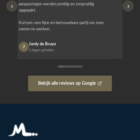
‹
›
aanpassingen werden prettig en zorgvuldig
bestellen
opgepakt.
Het is b
Kortom: een fijne en betrouwbare partij om mee
Design e
samen te werken.
opgeleve
Jordy de Bruyn
Nan
J
N
3 dagen geleden
1 w
Bekijk alle reviews op Google