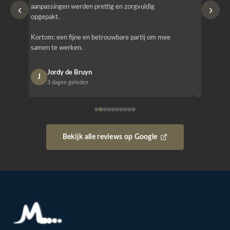
‹
›
aanpassingen werden prettig en zorgvuldig
bestellen
opgepakt.
Het is b
Kortom: een fijne en betrouwbare partij om mee
Design e
samen te werken.
opgeleve
Jordy de Bruyn
Nan
J
N
3 dagen geleden
1 w
Bekijk alle reviews op Google