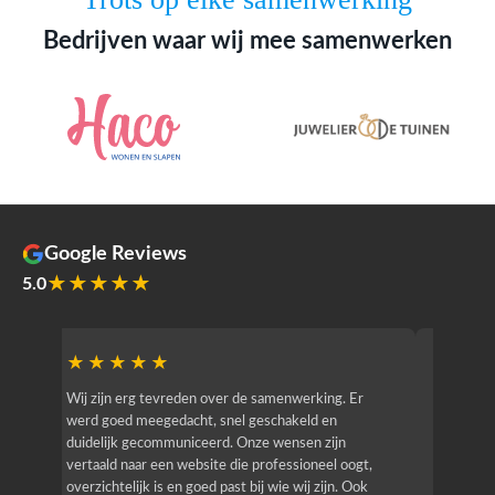
Bedrijven waar wij mee samenwerken
Google Reviews
★★★★★
5.0
★★★★★
★★
r
Wij zijn erg tevreden over de samenwerking. Er
Jacy van
werd goed meegedacht, snel geschakeld en
bedrijf g
duidelijk gecommuniceerd. Onze wensen zijn
heeft hij
vertaald naar een website die professioneel oogt,
know how
overzichtelijk is en goed past bij wie wij zijn. Ook
zijn (den