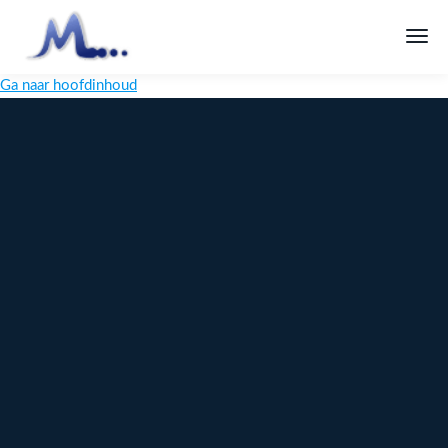
Ga naar hoofdinhoud
Melange
Design
Digitaal
maatwerk
voor jouw
merk
Ontdek
Meer over
maatwerk →
content →