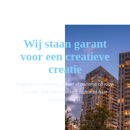
Wij staan garant
voor een creatieve
creatie
Origineel en pakkend, geheel afgestemd op jouw
wensen. Wij ronden iedere opdracht naar
tevredenheid af.