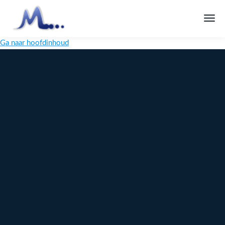
Ga naar hoofdinhoud
Melange
Design
Digitaal
maatwerk
voor jouw
merk
Ontdek
Meer over
maatwerk →
content →