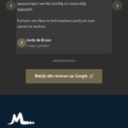
‹
›
aanpassingen werden prettig en zorgvuldig
bestellen
opgepakt.
Het is b
Kortom: een fijne en betrouwbare partij om mee
Design e
samen te werken.
opgeleve
Jordy de Bruyn
Nan
J
N
3 dagen geleden
1 w
Bekijk alle reviews op Google