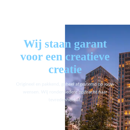
Wij staan garant
voor een creatieve
creatie
Origineel en pakkend, geheel afgestemd op jouw
wensen. Wij ronden iedere opdracht naar
tevredenheid af.