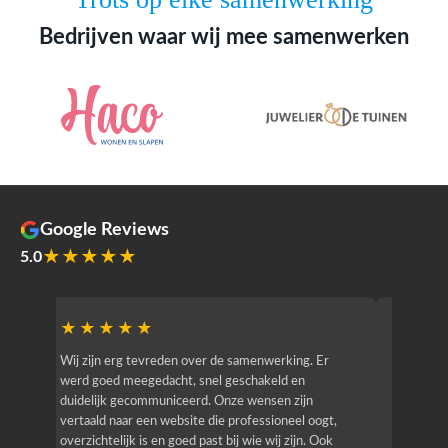
Bedrijven waar wij mee samenwerken
Google Reviews
★★★★★
5.0
★★★★★
★★
r
Wij zijn erg tevreden over de samenwerking. Er
Jacy van
werd goed meegedacht, snel geschakeld en
bedrijf g
duidelijk gecommuniceerd. Onze wensen zijn
heeft hij
vertaald naar een website die professioneel oogt,
know how
overzichtelijk is en goed past bij wie wij zijn. Ook
zijn (den