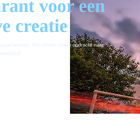
arant voor een
ve creatie
 jouw wensen. Wij ronden iedere opdracht naar
enheid af.