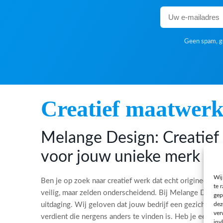
Geen spam, ge
Creatief maatwer
Melange Design: Creatie
voor jouw unieke merk
Wij
Ben je op zoek naar creatief werk dat echt origineel is?
te 
veilig, maar zelden onderscheidend. Bij Melange Desi
gep
dez
uitdaging. Wij geloven dat jouw bedrijf een gezicht, ee
ver
verdient die nergens anders te vinden is. Heb je een bi
inv