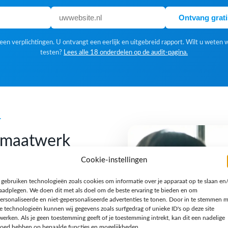
Ontvang grat
en verplichtingen. U ontvangt een eerlijk en uitgebreid rapport. Wilt u weten 
testen?
Lees alle 18 onderdelen op de audit-pagina.
k
f maatwerk
Cookie-instellingen
 gebruiken technologieën zoals cookies om informatie over je apparaat op te slaan en
 Een standaardoplossing is
raadplegen. We doen dit met als doel om de beste ervaring te bieden en om
gn houden we van een
ersonaliseerde en niet-gepersonaliseerde advertenties te tonen. Door in te stemmen 
e technologieën kunnen wij gegevens zoals surfgedrag of unieke ID's op deze site
n verhaal en een techniek
werken. Als je geen toestemming geeft of je toestemming intrekt, kan dit een nadelige
jzondere opdracht, een
loed hebben op bepaalde functies en mogelijkheden.