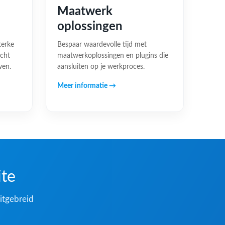
Maatwerk
oplossingen
terke
Bespaar waardevolle tijd met
acht
maatwerkoplossingen en plugins die
wen.
aansluiten op je werkproces.
Meer informatie →
ite
itgebreid