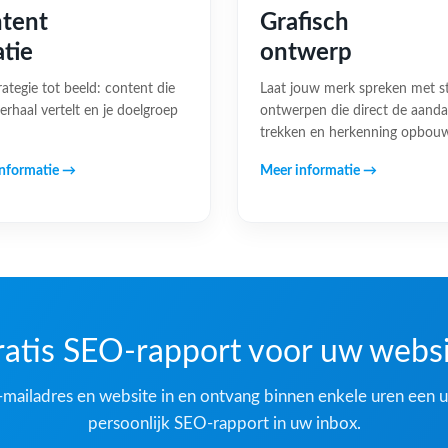
tent
Grafisch
atie
ontwerp
rategie tot beeld: content die
Laat jouw merk spreken met s
erhaal vertelt en je doelgroep
ontwerpen die direct de aand
trekken en herkenning opbou
nformatie →
Meer informatie →
atis SEO-rapport voor uw webs
-mailadres en website in en ontvang binnen enkele uren een u
persoonlijk SEO-rapport in uw inbox.