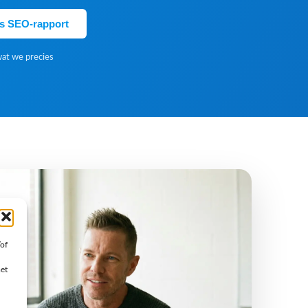
is SEO-rapport
wat we precies
/of
met