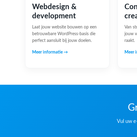
Webdesign &
Con
development
cre
Laat jouw website bouwen op een
Van st
betrouwbare WordPress-basis die
jouw v
perfect aansluit bij jouw doelen.
raakt.
Meer informatie →
Meer i
Gr
Vul uw e