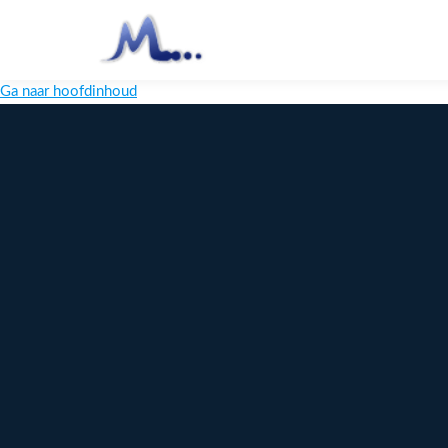
Ga naar hoofdinhoud
Melange
Design
Digitaal
maatwerk
voor jouw
merk