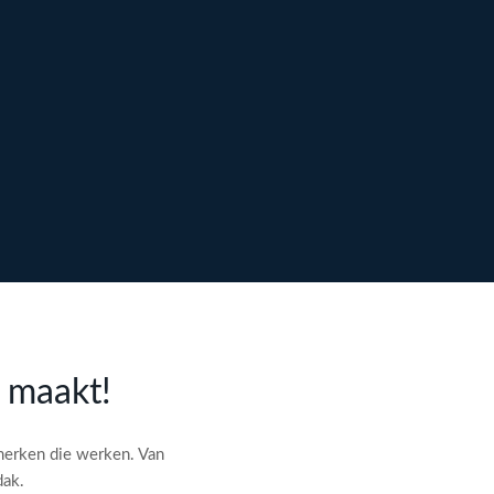
l maakt!
merken die werken. Van
dak.