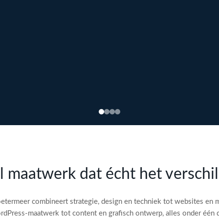
l maatwerk dat écht het verschi
etermeer combineert strategie, design en techniek tot websites en 
dPress-maatwerk tot content en grafisch ontwerp, alles onder één 