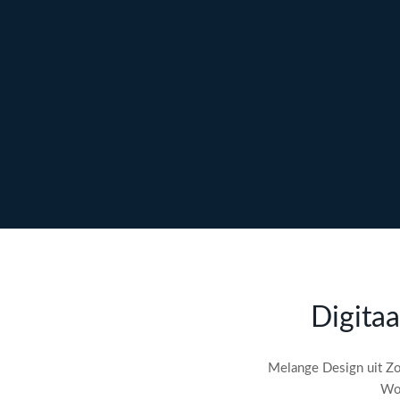
Ontdek maatwerk →
Meer over content →
Bekijk webdesign →
Doe gratis de
SEO-audit
Digitaa
check! →
Melange Design uit Zo
Wor