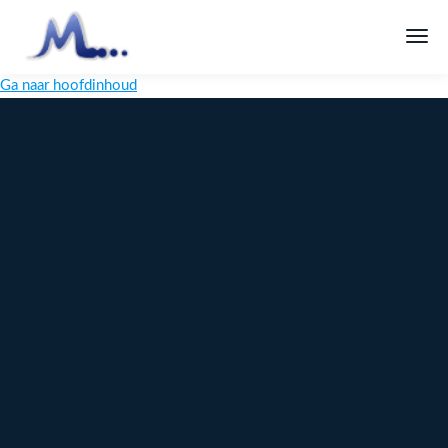
Ga naar hoofdinhoud
Melange
Design
Digitaal
maatwerk
voor jouw
merk
Ontdek
Meer over
maatwerk →
content →