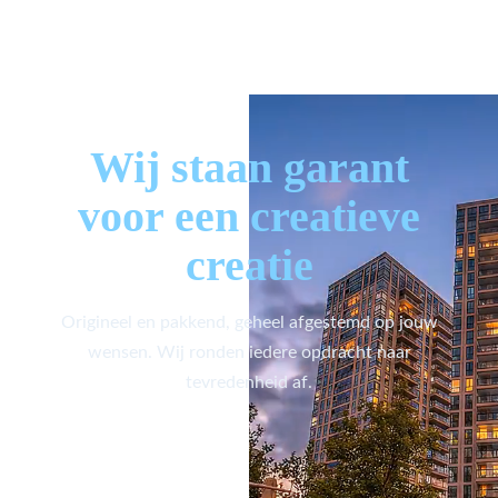
Wij staan garant
voor een creatieve
creatie
Origineel en pakkend, geheel afgestemd op jouw
wensen. Wij ronden iedere opdracht naar
tevredenheid af.