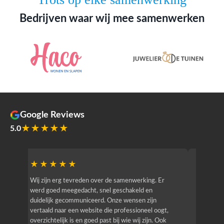
Bedrijven waar wij mee samenwerken
Google Reviews
★★★★★
5.0
★★★★★
★★
r
Wij zijn erg tevreden over de samenwerking. Er
Jacy van
werd goed meegedacht, snel geschakeld en
bedrijf g
duidelijk gecommuniceerd. Onze wensen zijn
heeft hij
vertaald naar een website die professioneel oogt,
know how
overzichtelijk is en goed past bij wie wij zijn. Ook
zijn (den