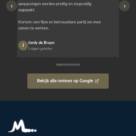
‹
›
aanpassingen werden prettig en zorgvuldig
bestellen
opgepakt.
Het is b
Kortom: een fijne en betrouwbare partij om mee
Design e
samen te werken.
opgeleve
Jordy de Bruyn
Nan
J
N
3 dagen geleden
1 w
Bekijk alle reviews op Google