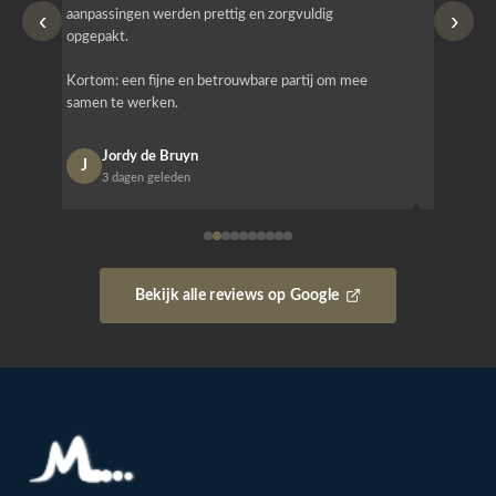
‹
›
aanpassingen werden prettig en zorgvuldig
bestellen
opgepakt.
Het is b
Kortom: een fijne en betrouwbare partij om mee
Design e
samen te werken.
opgeleve
Jordy de Bruyn
Nan
J
N
3 dagen geleden
1 w
Bekijk alle reviews op Google