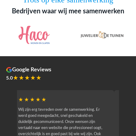
Bedrijven waar wij mee samenwerken
Google Reviews
★★★★★
5.0
★★★★★
★★
r
Wij zijn erg tevreden over de samenwerking. Er
Jacy van
werd goed meegedacht, snel geschakeld en
bedrijf g
duidelijk gecommuniceerd. Onze wensen zijn
heeft hij
vertaald naar een website die professioneel oogt,
know how
overzichtelijk is en goed past bij wie wij zijn. Ook
zijn (den