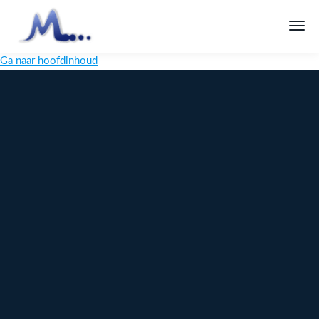
Ga naar hoofdinhoud
Melange
Design
Digitaal
maatwerk
voor jouw
merk
Ontdek
Meer over
maatwerk →
content →