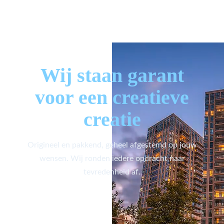
Wij staan garant
voor een creatieve
creatie
Origineel en pakkend, geheel afgestemd op jouw
wensen. Wij ronden iedere opdracht naar
tevredenheid af.