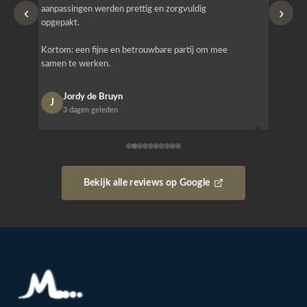
‹
›
aanpassingen werden prettig en zorgvuldig
bestellen
opgepakt.
Het is b
Kortom: een fijne en betrouwbare partij om mee
Design e
samen te werken.
opgeleve
Jordy de Bruyn
Nan
J
N
3 dagen geleden
1 w
Bekijk alle reviews op Google