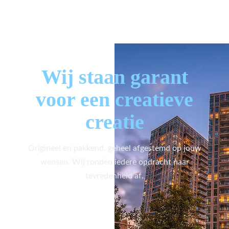
Wij staan garant
voor een creatieve
creatie
Origineel en pakkend, geheel afgestemd op jouw
wensen. Wij ronden iedere opdracht naar
tevredenheid af.