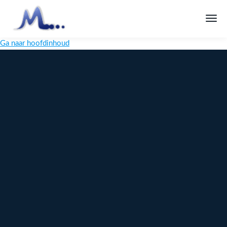
Ga naar hoofdinhoud
Melange
Design
Digitaal
maatwerk
voor jouw
merk
Ontdek
Meer over
maatwerk →
content →