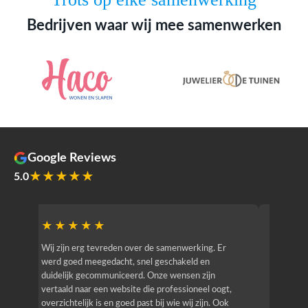
Bedrijven waar wij mee samenwerken
Google Reviews
★★★★★
5.0
★★★★★
★★
r
Wij zijn erg tevreden over de samenwerking. Er
Jacy van
werd goed meegedacht, snel geschakeld en
bedrijf g
duidelijk gecommuniceerd. Onze wensen zijn
heeft hij
vertaald naar een website die professioneel oogt,
know how
overzichtelijk is en goed past bij wie wij zijn. Ook
zijn (den