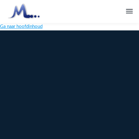
Ga naar hoofdinhoud
Melange
Design
Digitaal
maatwerk
voor jouw
merk
Ontdek
Meer over
maatwerk →
content →