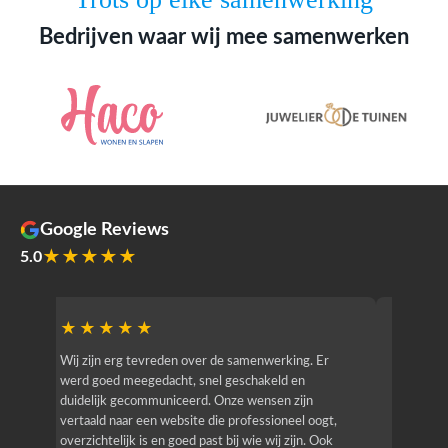
Bedrijven waar wij mee samenwerken
Google Reviews
★★★★★
5.0
★★★★★
★★
r
Wij zijn erg tevreden over de samenwerking. Er
Jacy van
werd goed meegedacht, snel geschakeld en
bedrijf g
duidelijk gecommuniceerd. Onze wensen zijn
heeft hij
vertaald naar een website die professioneel oogt,
know how
overzichtelijk is en goed past bij wie wij zijn. Ook
zijn (den