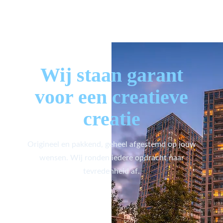
Wij staan garant
voor een creatieve
creatie
Origineel en pakkend, geheel afgestemd op jouw
wensen. Wij ronden iedere opdracht naar
tevredenheid af.