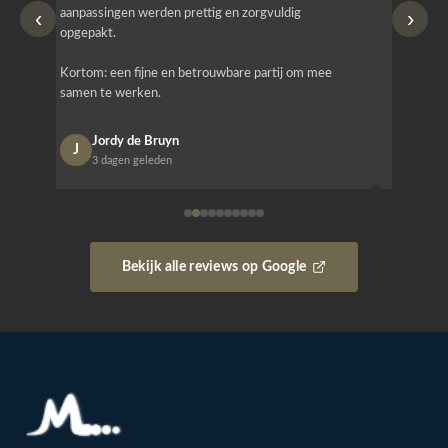
‹
›
aanpassingen werden prettig en zorgvuldig
bestellen
opgepakt.
Het is b
Kortom: een fijne en betrouwbare partij om mee
Design e
samen te werken.
opgeleve
Jordy de Bruyn
Nan
J
N
3 dagen geleden
1 w
Bekijk alle reviews op Google