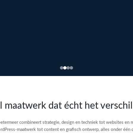
l maatwerk dat écht het verschi
etermeer combineert strategie, design en techniek tot websites en 
dPress-maatwerk tot content en grafisch ontwerp, alles onder één 