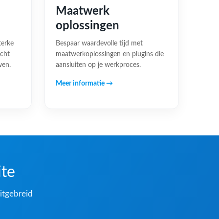
Maatwerk
oplossingen
terke
Bespaar waardevolle tijd met
acht
maatwerkoplossingen en plugins die
wen.
aansluiten op je werkproces.
Meer informatie →
ite
itgebreid