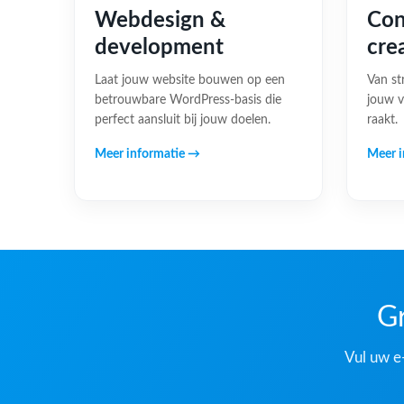
Webdesign &
Con
development
cre
Laat jouw website bouwen op een
Van st
betrouwbare WordPress-basis die
jouw v
perfect aansluit bij jouw doelen.
raakt.
Meer informatie →
Meer i
Gr
Vul uw e