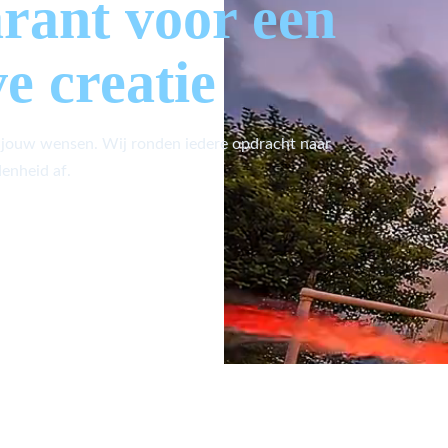
arant voor een
ve creatie
 jouw wensen. Wij ronden iedere opdracht naar
enheid af.