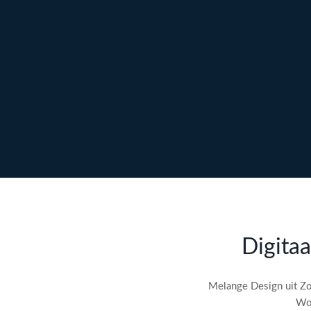
Ontdek maatwerk →
Meer over content →
Bekijk webdesign →
Doe gratis de
SEO-audit
Digitaa
check! →
Melange Design uit Zo
Wor