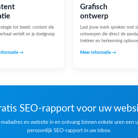
tent
Grafisch
atie
ontwerp
rategie tot beeld: content die
Laat jouw merk spreken met s
erhaal vertelt en je doelgroep
ontwerpen die direct de aand
trekken en herkenning opbou
nformatie →
Meer informatie →
atis SEO-rapport voor uw webs
-mailadres en website in en ontvang binnen enkele uren een u
persoonlijk SEO-rapport in uw inbox.