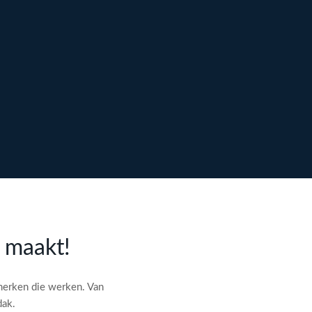
l maakt!
merken die werken. Van
dak.