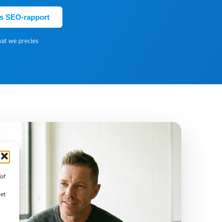
is SEO-rapport
wat we precies
/of
met