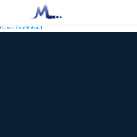
Ga naar hoofdinhoud
Melange
Design
Digitaal
maatwerk
voor jouw
merk