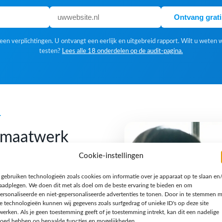
Ontvang grat
en verplichtingen. U ontvangt een eerlijk en uitgebreid rapport. Wilt u weten 
testen?
Lees alle 18 onderdelen op de audit-pagina.
k
f maatwerk
Cookie-instellingen
 gebruiken technologieën zoals cookies om informatie over je apparaat op te slaan en
 Een standaardoplossing is
raadplegen. We doen dit met als doel om de beste ervaring te bieden en om
gn houden we van een
ersonaliseerde en niet-gepersonaliseerde advertenties te tonen. Door in te stemmen 
e technologieën kunnen wij gegevens zoals surfgedrag of unieke ID's op deze site
n verhaal en een techniek
werken. Als je geen toestemming geeft of je toestemming intrekt, kan dit een nadelige
jzondere opdracht, een
loed hebben op bepaalde functies en mogelijkheden.