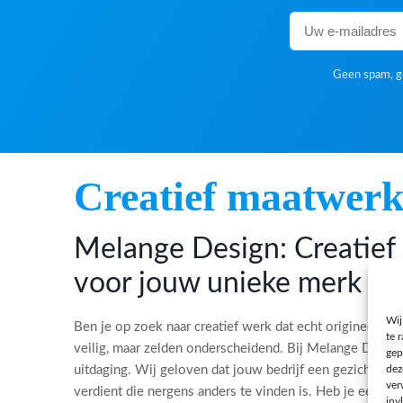
Geen spam, ge
Creatief maatwer
Melange Design: Creatie
voor jouw unieke merk
Wij
Ben je op zoek naar creatief werk dat echt origineel is?
te 
veilig, maar zelden onderscheidend. Bij Melange Desi
gep
dez
uitdaging. Wij geloven dat jouw bedrijf een gezicht, ee
ver
verdient die nergens anders te vinden is. Heb je een bi
inv