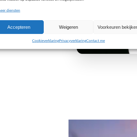
buiten de gebaande paden
eer diensten
e uitdaging aan om iets
Accepteren
Weigeren
Voorkeuren bekijke
 van jouw organisatie. Wij
 alleen visueel indruk maken,
Cookieverklaring
Privacyverklaring
Contact me