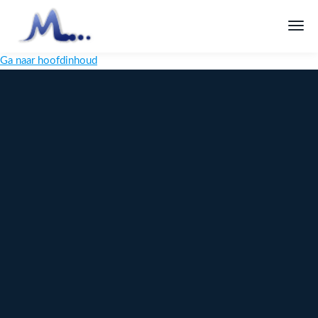
Ga naar hoofdinhoud
Melange
Design
Digitaal
maatwerk
voor jouw
merk
Ontdek
Meer over
maatwerk →
content →