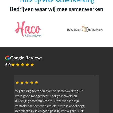
Bedrijven waar wij mee samenwerken
Google Reviews
★★★★★
5.0
★★★★★
★★
r
Wij zijn erg tevreden over de samenwerking. Er
Jacy van
werd goed meegedacht, snel geschakeld en
bedrijf g
duidelijk gecommuniceerd. Onze wensen zijn
heeft hij
vertaald naar een website die professioneel oogt,
know how
overzichtelijk is en goed past bij wie wij zijn. Ook
zijn (den