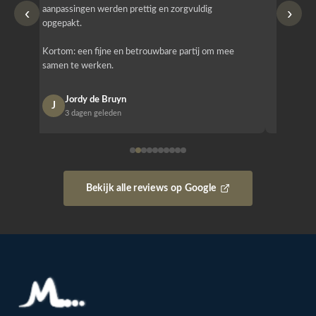
‹
›
aanpassingen werden prettig en zorgvuldig
bestellen
opgepakt.
Het is b
Kortom: een fijne en betrouwbare partij om mee
Design e
samen te werken.
opgeleve
Jordy de Bruyn
Nan
J
N
3 dagen geleden
1 w
Bekijk alle reviews op Google