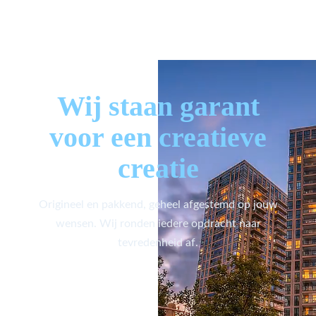
Wij staan garant
voor een creatieve
creatie
Origineel en pakkend, geheel afgestemd op jouw
wensen. Wij ronden iedere opdracht naar
tevredenheid af.