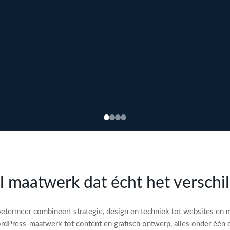
l maatwerk dat écht het verschi
etermeer combineert strategie, design en techniek tot websites en 
dPress-maatwerk tot content en grafisch ontwerp, alles onder één 