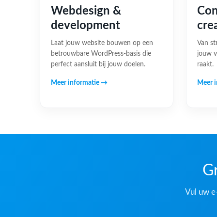
Webdesign &
Con
development
cre
Laat jouw website bouwen op een
Van st
betrouwbare WordPress-basis die
jouw v
perfect aansluit bij jouw doelen.
raakt.
Meer informatie →
Meer i
Gr
Vul uw e