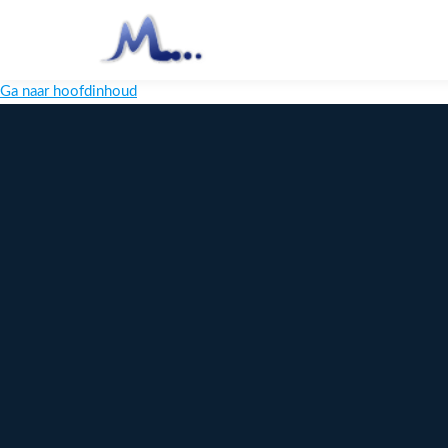
Ga naar hoofdinhoud
Melange
Design
Digitaal
maatwerk
voor jouw
merk