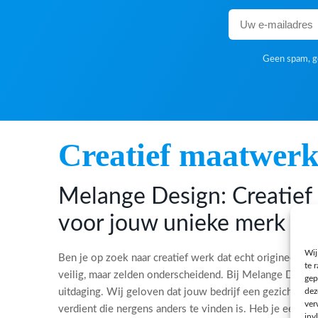
Geen spam, ge
Creatief maatwer
Melange Design: Creatie
voor jouw unieke merk
Wij
Ben je op zoek naar creatief werk dat echt origineel is?
te 
veilig, maar zelden onderscheidend. Bij Melange Desi
gep
dez
uitdaging. Wij geloven dat jouw bedrijf een gezicht, ee
ver
verdient die nergens anders te vinden is. Heb je een bi
inv