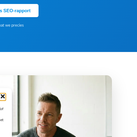
is SEO-rapport
wat we precies
/of
met