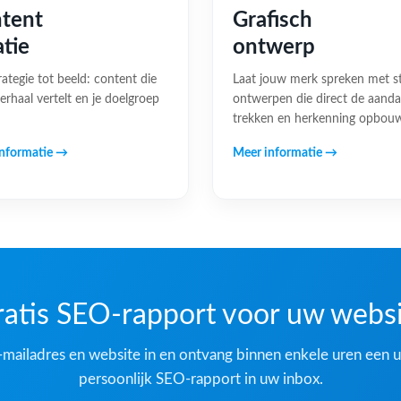
tent
Grafisch
atie
ontwerp
rategie tot beeld: content die
Laat jouw merk spreken met s
erhaal vertelt en je doelgroep
ontwerpen die direct de aand
trekken en herkenning opbou
nformatie →
Meer informatie →
atis SEO-rapport voor uw webs
-mailadres en website in en ontvang binnen enkele uren een u
persoonlijk SEO-rapport in uw inbox.