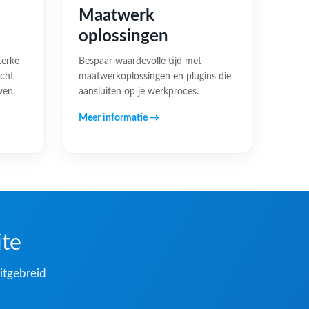
Maatwerk
oplossingen
terke
Bespaar waardevolle tijd met
acht
maatwerkoplossingen en plugins die
wen.
aansluiten op je werkproces.
Meer informatie →
ite
itgebreid