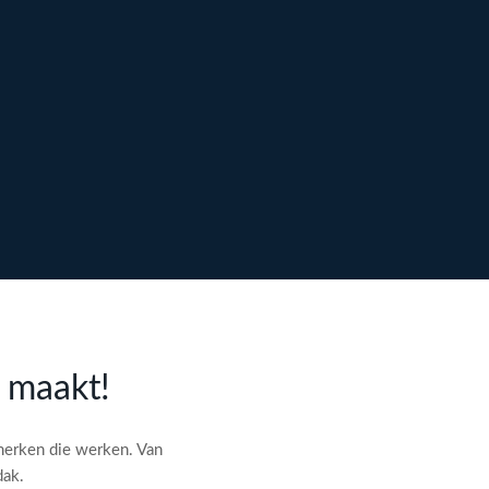
l maakt!
merken die werken. Van
dak.