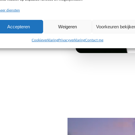
buiten de gebaande paden
eer diensten
e uitdaging aan om iets
Accepteren
Weigeren
Voorkeuren bekijke
 van jouw organisatie. Wij
 alleen visueel indruk maken,
Cookieverklaring
Privacyverklaring
Contact me