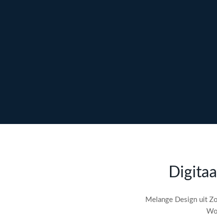
Ontdek maatwerk →
Meer over content →
Bekijk webdesign →
Doe gratis de
SEO-audit
Digitaa
check! →
Melange Design uit Zo
Wor