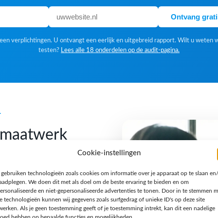
Ontvang grat
en verplichtingen. U ontvangt een eerlijk en uitgebreid rapport. Wilt u weten 
testen?
Lees alle 18 onderdelen op de audit-pagina.
k
f maatwerk
Cookie-instellingen
 gebruiken technologieën zoals cookies om informatie over je apparaat op te slaan en
 Een standaardoplossing is
raadplegen. We doen dit met als doel om de beste ervaring te bieden en om
gn houden we van een
ersonaliseerde en niet-gepersonaliseerde advertenties te tonen. Door in te stemmen 
e technologieën kunnen wij gegevens zoals surfgedrag of unieke ID's op deze site
n verhaal en een techniek
werken. Als je geen toestemming geeft of je toestemming intrekt, kan dit een nadelige
jzondere opdracht, een
loed hebben op bepaalde functies en mogelijkheden.