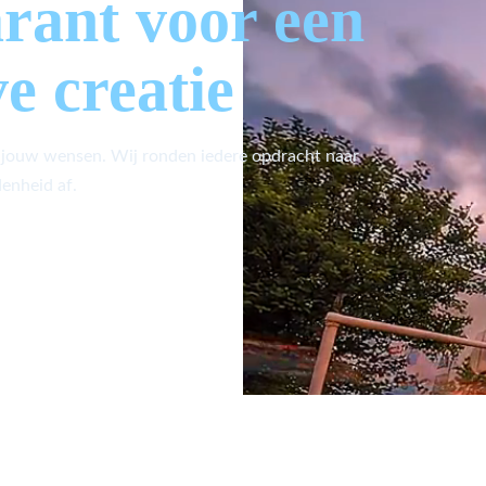
arant voor een
ve creatie
 jouw wensen. Wij ronden iedere opdracht naar
enheid af.