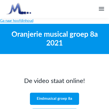
Ga naar hoofdinhoud
Oranjerie musical groep 8a
2021
De video staat online!
Eindmusical groep 8a