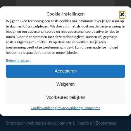
Kortom
samen
Cookie-instellingen
Wij gebruiken technologieën zoals cookies om informatie over je apparaat op
Saskia van der Hoeven
te slaan en/of te raadplegen. We doen dit met als doel om de beste ervaring te
S
J
gisteren
bieden en om gepersonaliseerde en niet-gepersonaliseerde advertenties te
tonen. Door in te stemmen met deze technologieën kunnen wij gegevens
zoals surfgedrag of unieke ID's op deze site verwerken. Als je geen
toestemming geeft of je toestemming intrekt, kan dit een nadelige invloed
hebben op bepaalde functies en mogelijkheden.
Beheer diensten
Bekijk alle reviews op Google
Accepteren
Weigeren
Voorkeuren bekijken
Cookieverklaring
Privacyverklaring
Contact me
Strategisch webdesign, development & creatie uit Zoetermeer.