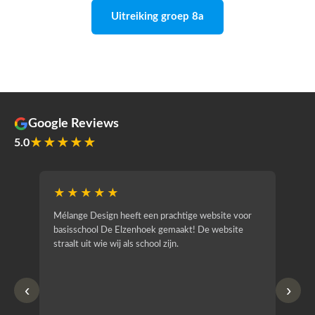
Uitreiking groep 8a
Google Reviews
★★★★★
5.0
★★★★★
★
Mélange Design heeft een prachtige website voor
Wij zi
basisschool De Elzenhoek gemaakt! De website
werd 
straalt uit wie wij als school zijn.
duide
vertaa
overzi
‹
›
aanpas
opgep