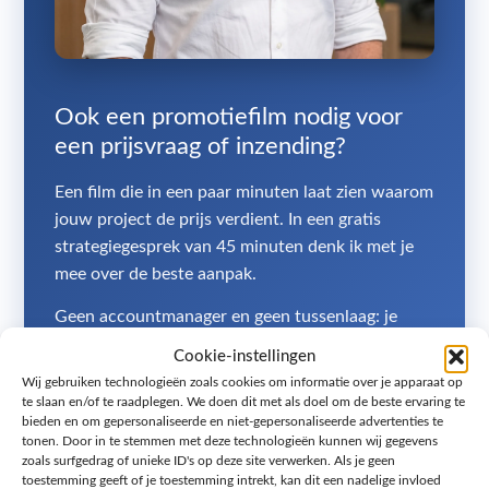
Ook een promotiefilm nodig voor
een prijsvraag of inzending?
Een film die in een paar minuten laat zien waarom
jouw project de prijs verdient. In een gratis
strategiegesprek van 45 minuten denk ik met je
mee over de beste aanpak.
Geen accountmanager en geen tussenlaag: je
spreekt direct met mij, Jacy Toetenel, eigenaar
Cookie-instellingen
van Melange Design uit Zoetermeer. Persoonlijk
Wij gebruiken technologieën zoals cookies om informatie over je apparaat op
advies, snelle reactie en eerlijk over wat wel en
te slaan en/of te raadplegen. We doen dit met als doel om de beste ervaring te
bieden en om gepersonaliseerde en niet-gepersonaliseerde advertenties te
niet de moeite waard is.
tonen. Door in te stemmen met deze technologieën kunnen wij gegevens
zoals surfgedrag of unieke ID's op deze site verwerken. Als je geen
Jacy Toetenel, eigenaar Melange Design, Zoetermeer
toestemming geeft of je toestemming intrekt, kan dit een nadelige invloed