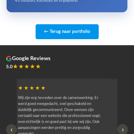
45 minuten, kosteloos en vrijblijvend
← Terug naar portfolio
Google Reviews
★★★★★
5.0
★★★★★
★★
r
Wij zijn erg tevreden over de samenwerking. Er
Jacy van
werd goed meegedacht, snel geschakeld en
bedrijf g
duidelijk gecommuniceerd. Onze wensen zijn
heeft hij
vertaald naar een website die professioneel oogt,
know how
overzichtelijk is en goed past bij wie wij zijn. Ook
zijn (den
‹
›
aanpassingen werden prettig en zorgvuldig
bestellen
opgepakt.