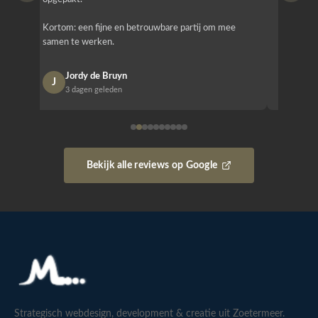
Het is b
Kortom: een fijne en betrouwbare partij om mee
Design e
samen te werken.
opgeleve
Jordy de Bruyn
Nan
J
N
3 dagen geleden
1 w
Bekijk alle reviews op Google
Strategisch webdesign, development & creatie uit Zoetermeer.