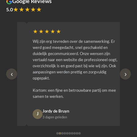
Google Reviews
★★★★★
5.0
★★★★★
★★
r
Wij zijn erg tevreden over de samenwerking. Er
Jacy van
werd goed meegedacht, snel geschakeld en
bedrijf g
duidelijk gecommuniceerd. Onze wensen zijn
heeft hij
vertaald naar een website die professioneel oogt,
know how
overzichtelijk is en goed past bij wie wij zijn. Ook
zijn (den
‹
›
aanpassingen werden prettig en zorgvuldig
bestellen
opgepakt.
Het is b
Kortom: een fijne en betrouwbare partij om mee
Design e
samen te werken.
opgeleve
Jordy de Bruyn
Nan
J
N
3 dagen geleden
1 w