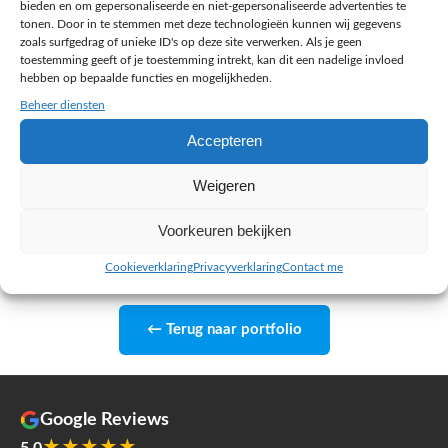
spreekt direct met mij, Jacy Toetenel, eigenaar
bieden en om gepersonaliseerde en niet-gepersonaliseerde advertenties te
tonen. Door in te stemmen met deze technologieën kunnen wij gegevens
van Melange Design uit Zoetermeer. Persoonlijk
zoals surfgedrag of unieke ID's op deze site verwerken. Als je geen
advies, snelle reactie en eerlijk over wat wel en
toestemming geeft of je toestemming intrekt, kan dit een nadelige invloed
niet de moeite waard is.
hebben op bepaalde functies en mogelijkheden.
Beheer diensten
Jacy Toetenel, eigenaar Melange Design, Zoetermeer
Accepteren
Plan je gratis strategiegesprek
Weigeren
45 minuten, kosteloos en vrijblijvend
Voorkeuren bekijken
Cookieverklaring
Privacyverklaring
Contact me
← Terug naar portfolio
Google Reviews
5.0