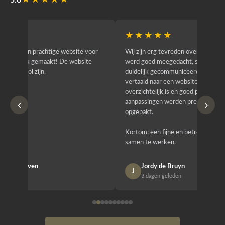
★★★★★
★★★★★
★★
r
Wij zijn erg tevreden over de samenwerking. Er
Jacy van
werd goed meegedacht, snel geschakeld en
bedrijf g
duidelijk gecommuniceerd. Onze wensen zijn
heeft hij
vertaald naar een website die professioneel oogt,
know how
overzichtelijk is en goed past bij wie wij zijn. Ook
zijn (den
‹
›
aanpassingen werden prettig en zorgvuldig
bestellen
opgepakt.
Het is b
Kortom: een fijne en betrouwbare partij om mee
Design e
samen te werken.
opgeleve
Jordy de Bruyn
Nan
J
N
3 dagen geleden
1 w