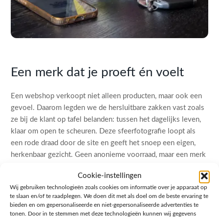
Een merk dat je proeft én voelt
Een webshop verkoopt niet alleen producten, maar ook een
gevoel. Daarom legden we de hersluitbare zakken vast zoals
ze bij de klant op tafel belanden: tussen het dagelijks leven,
klaar om open te scheuren. Deze sfeerfotografie loopt als
een rode draad door de site en geeft het snoep een eigen,
herkenbaar gezicht. Geen anonieme voorraad, maar een merk
waar je je prettig bij voelt.
Cookie-instellingen
Wij gebruiken technologieën zoals cookies om informatie over je apparaat op
te slaan en/of te raadplegen. We doen dit met als doel om de beste ervaring te
bieden en om gepersonaliseerde en niet-gepersonaliseerde advertenties te
tonen. Door in te stemmen met deze technologieën kunnen wij gegevens
Ambachtelijke puntzakjes in beeld