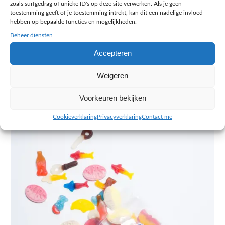
zoals surfgedrag of unieke ID's op deze site verwerken. Als je geen
toestemming geeft of je toestemming intrekt, kan dit een nadelige invloed
hebben op bepaalde functies en mogelijkheden.
Sommige producten verdienen het om uitgestrooid te
worden. De ambachtelijke puntzakjes en mix-zakken
Beheer diensten
fotografeerden we open en gul gevuld, zodat de variatie
Accepteren
meteen spreekt. Die beelden gebruikten we niet alleen in het
portfolio, maar ook op de product- en categoriepagina’s, waar
Weigeren
ze de keuze net dat duwtje geven. Lekker kijken, en daarna
bestellen.
Voorkeuren bekijken
Cookieverklaring
Privacyverklaring
Contact me