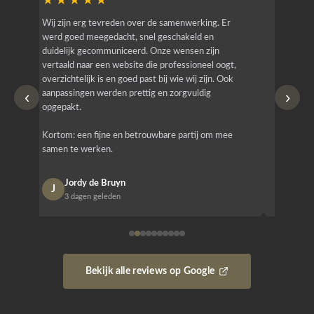
★★★★★
★★
r
Wij zijn erg tevreden over de samenwerking. Er
Jacy van
werd goed meegedacht, snel geschakeld en
bedrijf g
duidelijk gecommuniceerd. Onze wensen zijn
heeft hij
vertaald naar een website die professioneel oogt,
know how
overzichtelijk is en goed past bij wie wij zijn. Ook
zijn (den
‹
›
aanpassingen werden prettig en zorgvuldig
bestellen
opgepakt.
Het is b
Kortom: een fijne en betrouwbare partij om mee
Design e
samen te werken.
opgeleve
Jordy de Bruyn
Nan
J
N
3 dagen geleden
1 w
Bekijk alle reviews op Google