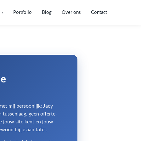
Portfolio
Blog
Over ons
Contact
▾
je
met mij persoonlijk: Jacy
 tussenlaag, geen offerte-
e jouw site kent en jouw
oon bij je aan tafel.