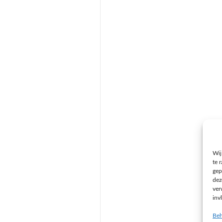
Wij
te 
gep
dez
ver
inv
Beh