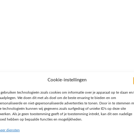
Cookie-instellingen
 gebruiken technologieën zoals cookies om informatie over je apparaat op te slaan en
raadplegen. We doen dit met als doel om de beste ervaring te bieden en om
ersonaliseerde en niet-gepersonaliseerde advertenties te tonen. Door in te stemmen 
e technologieën kunnen wij gegevens zoals surfgedrag of unieke ID's op deze site
werken. Als je geen toestemming geeft of je toestemming intrekt, kan dit een nadelige
loed hebben op bepaalde functies en mogelijkheden.
eer diensten