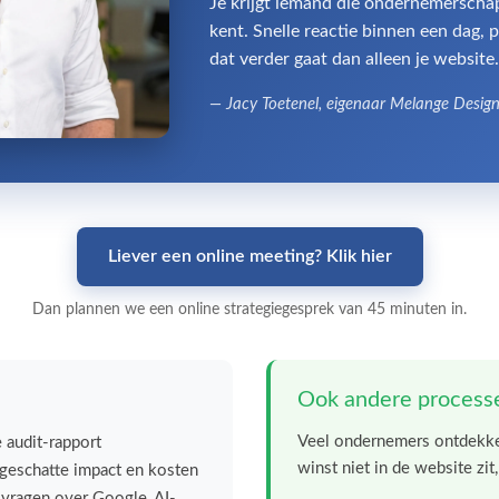
Je krijgt iemand die ondernemerscha
kent. Snelle reactie binnen een dag, 
dat verder gaat dan alleen je website
— Jacy Toetenel, eigenaar Melange Desig
Liever een online meeting? Klik hier
Dan plannen we een online strategiegesprek van 45 minuten in.
Ook andere processe
Veel ondernemers ontdekken
e audit-rapport
winst niet in de website zi
geschatte impact en kosten
vragen over Google, AI-