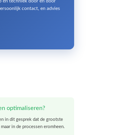
p én techniek door en door
persoonlijk contact, en advies
.
n
n optimaliseren?
 in dit gesprek dat de grootste
t, maar in de processen eromheen.