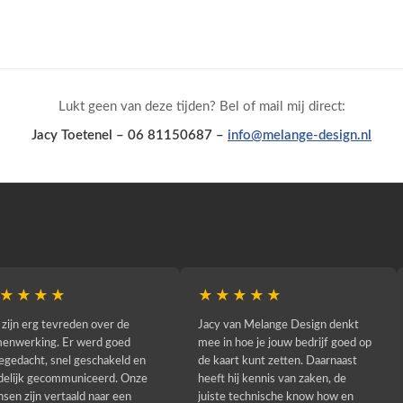
Lukt geen van deze tijden? Bel of mail mij direct:
Jacy Toetenel – 06 81150687 –
info@melange-design.nl
★
★★★★★
★★
um De Entree
Wij zijn Juwelier De Tuinen en
Voor de h
iddels al ruim 10
hebben onlangs onze website
website 
 Melange Design,
laten vernieuwen door Melange
Jacy van 
rking ervaren wij
Design. Wat een verschil! Onze
echt een 
vol. Zij beheren al
website heeft een compleet nieuw
gebleken