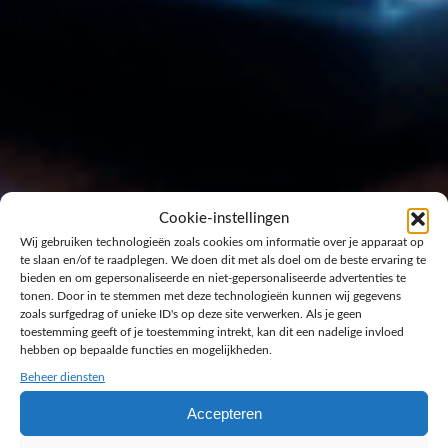
Cookie-instellingen
Wij gebruiken technologieën zoals cookies om informatie over je apparaat op
te slaan en/of te raadplegen. We doen dit met als doel om de beste ervaring te
bieden en om gepersonaliseerde en niet-gepersonaliseerde advertenties te
tonen. Door in te stemmen met deze technologieën kunnen wij gegevens
zoals surfgedrag of unieke ID's op deze site verwerken. Als je geen
toestemming geeft of je toestemming intrekt, kan dit een nadelige invloed
hebben op bepaalde functies en mogelijkheden.
Beheer diensten
Accepteren