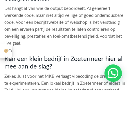
Dat hangt af van wie de output beoordeelt. AI genereert
werkende code, maar niet altijd veilige of goed onderhoudbare
code. Voor een bedrijfswebsite of webshop is het verstandig
om een ervaren partij de resultaten te laten controleren op
beveiliging, prestaties en toekomstbestendigheid, voordat het
live gaat.
Cookie-instellingen
Kan een klein bedrijf in Zoetermeer hier al
mee aan de slag?
1
Stuur me een appje
Zeker. Juist voor het MKB verlaagt vibecoding de drempel om
te experimenteren. Een lokaal bedrijf in Zoetermeer of elders in
Zuid-Holland kan met een kleine investering al een werkend
prototype laten bouwen, zonder het budget van een grote
organisatie nodig te hebben.
Wat kost een project met vibecoding bij
Melange Design?