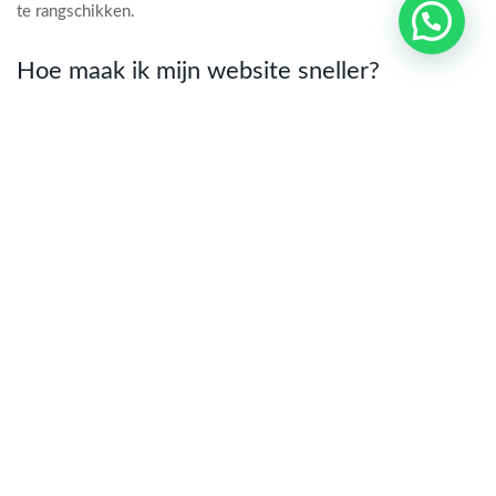
te rangschikken.
Stuur me een appje
Hoe maak ik mijn website sneller?
De grootste winst zit meestal in drie zaken: snelle hosting met
caching, zoals LiteSpeed, gecomprimeerde afbeeldingen in
moderne formaten, en opgeschoonde CSS en JavaScript zodat
de browser minder hoeft te downloaden. Wij beginnen bij elke
klant met een gratis SEO-audit die precies laat zien waar de
vertraging vandaan komt, waarna we dat gericht oplossen in
plaats van te gokken.
Gratis SEO-check voor uw website
Vul uw e-mailadres en website in en ontvang binnen 5
minuten een persoonlijke audit in uw inbox.