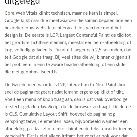
uitgelegd
Core Web Vitals klinkt technisch, maar de kern is simpel.
Google kijkt naar drie meetwaarden die samen bepalen hoe een
bezoeker jouw website echt ervaart, los van hoe mooi het
design is. De eerste is LCP, Largest Contentful Paint: de tijd tot
het grootste zichtbare element, meestal een hero-afbeelding of
kop, volledig geladen is. Duurt dit langer dan 2,5 seconden, dan
telt Google dat als traag. Bij veel sites die wij binnenkrijgen zit
het probleem in een te zware header-afbeelding of een slider
die niet geoptimaliseerd is.
De tweede meetwaarde is INP, Interaction to Next Paint: hoe
snel de pagina reageert nadat iemand ergens op klikt of tikt.
Voelt een menu of knop traag aan, dan is dat vaak overbodige
of slecht geladen JavaScript die de browser vertraagt. De derde
is CLS, Cumulative Layout Shift: hoeveel de pagina nog
verspringt terwijl elementen laden, bijvoorbeeld wanneer een
afbeelding pas laat zijn ruimte claimt en de tekst eronder ineens
verschuift. Dat is niet alleen irritant, het zorgt er ook voor dat